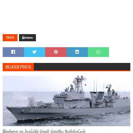
TAGS:
இலங்கை
RELATED POSTS
இலங்கை கடற்பரப்பில் தென் கொரிய போர்க்கப்பல்