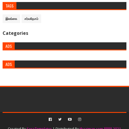
TAGS
இலங்கை
சர்வதேசம்
Categories
ADS
ADS
Created By
SoraTemplates
| Distributed By
thaaiman.com **** 2021