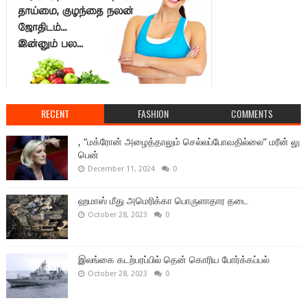
RECENT
FASHION
COMMENTS
, “மக்ரோன் அழைத்தாலும் செல்லப்போவதில்லை” மரீன் லு
பென்
December 11, 2024
0
ஹமாஸ் மீது அமெரிக்கா பொருளாதார தடை
October 28, 2023
0
இலங்கை கடற்பரப்பில் தென் கொரிய போர்க்கப்பல்
October 28, 2023
0