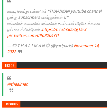
தயவு செய்து எங்களின் *THAAIMAN youtube channel
லுக்கு subscribers பண்ணுங்கள் !!*
உங்களின் கைகளில் எங்களின் தாய் மண் வீடியோக்களை
ஒப்படைக்கின்றோம் .
https://t.co/nS0oZg15r3
pic.twitter.com/dPpR204YTl
— 💥 T H A A I M A N 💥 (@yarlparis)
November 14,
2022
TIKTOK
@thaaiman
ERRANCES