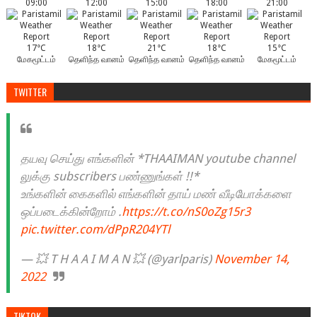
09:00
12:00
15:00
18:00
21:00
17°C
18°C
21°C
18°C
15°C
மேகமூட்டம்
தெளிந்த வானம்
தெளிந்த வானம்
தெளிந்த வானம்
மேகமூட்டம்
TWITTER
தயவு செய்து எங்களின் *THAAIMAN youtube channel
லுக்கு subscribers பண்ணுங்கள் !!*
உங்களின் கைகளில் எங்களின் தாய் மண் வீடியோக்களை
ஒப்படைக்கின்றோம் .
https://t.co/nS0oZg15r3
pic.twitter.com/dPpR204YTl
— 💥 T H A A I M A N 💥 (@yarlparis)
November 14,
2022
TIKTOK