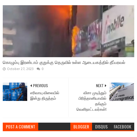
கொழும்பு இரண்டாம் குறுக்கு தெருவில் உள்ள ஆடையகத்தில் தீப்பரவல்
October 27, 2023
0
PREVIOUS
NEXT
எரிவாயு விலையில்
விசா முடிந்தும்
இன்று திருத்தம்
பிரித்தானியாவில்
தங்கும்
வெளிநாட்டவர்கள்!
POST A COMMENT
BLOGGER
DISQUS
FACEBOOK