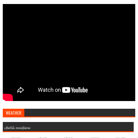
WEATHER
பரிஸில் காலநிலை