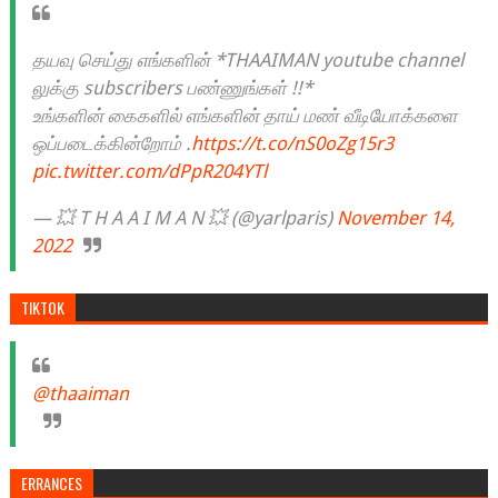
தயவு செய்து எங்களின் *THAAIMAN youtube channel
லுக்கு subscribers பண்ணுங்கள் !!*
உங்களின் கைகளில் எங்களின் தாய் மண் வீடியோக்களை
ஒப்படைக்கின்றோம் .
https://t.co/nS0oZg15r3
pic.twitter.com/dPpR204YTl
— 💥 T H A A I M A N 💥 (@yarlparis)
November 14,
2022
TIKTOK
@thaaiman
ERRANCES