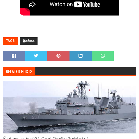
TAGS:
இலங்கை
RELATED POSTS
இலங்கை கடற்பரப்பில் தென் கொரிய போர்க்கப்பல்