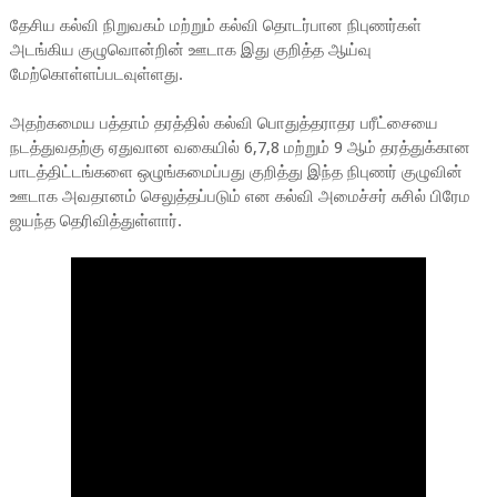
தேசிய கல்வி நிறுவகம் மற்றும் கல்வி தொடர்பான நிபுணர்கள்
அடங்கிய குழுவொன்றின் ஊடாக இது குறித்த ஆய்வு
மேற்கொள்ளப்படவுள்ளது.
அதற்கமைய பத்தாம் தரத்தில் கல்வி பொதுத்தராதர பரீட்சையை
நடத்துவதற்கு ஏதுவான வகையில் 6,7,8 மற்றும் 9 ஆம் தரத்துக்கான
பாடத்திட்டங்களை ஒழுங்கமைப்பது குறித்து இந்த நிபுணர் குழுவின்
ஊடாக அவதானம் செலுத்தப்படும் என கல்வி அமைச்சர் சுசில் பிரேம
ஜயந்த தெரிவித்துள்ளார்.