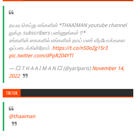
தயவு செய்து எங்களின் *THAAIMAN youtube channel
லுக்கு subscribers பண்ணுங்கள் !!*
உங்களின் கைகளில் எங்களின் தாய் மண் வீடியோக்களை
ஒப்படைக்கின்றோம் .
https://t.co/nS0oZg15r3
pic.twitter.com/dPpR204YTl
— 💥 T H A A I M A N 💥 (@yarlparis)
November 14,
2022
TIKTOK
@thaaiman