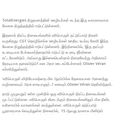
TotalEnergies நிறுவனத்தின் ஊழியர்கள் கடந்த இரு வாரகாலமாக
வேலை நிறுத்தத்தில் ஈடுபட்டுள்ளனர்.
இதனால் நிரப்பு நிலையங்களில் எரிபொருள் தட்டுப்பாடு நிலவி
வருகிறது. CGT தொழிற்சங்க ஊழியர்கள் ஊதிய உயர்வு கோரி இந்த
வேலை நிறுத்தத்தில் ஈடுபட்டுள்ளனர். இந்நிலையில், ‘இரு தரப்பும்
உடனடியாக பேச்சுவார்த்தையில் ஈடுபட்டு உடனடி தீர்வினை
எட்டவேண்டும். அவ்வாறு இல்லையென்றால் நிறைவேற்று அதிகாரம்
நேரடியாக தலையிடும்!’ என அரச ஊடகப்பேச்சாளர் OIivier Véran
எச்சரித்துள்ளார்.
‘எரிபொருள் விநியோகத்தை மீள ஆரம்பிக்க தேவையான அனைத்து
வழிகளையும் அரசு கையாளும்..!’ எனவும் OIivier Véran தெரிவித்தார்.
நாடு முழுவதும் உள்ள மூன்றில் ஒரு எரிபொருள் நிரப்பு நிலையங்கள்
மூடப்பட்டுள்ளன. எரிபொருள் கிடைக்கும் நிலையங்களிலும் மிக நீண்ட
வரிசையில் வாகனங்கள் காத்துள்ளன. எரிபொருள் தடுப்பாடு
பூதாகரமாக வெடித்துள்ள நிலையில், 15 ஆவது நாளாக மீண்டும்