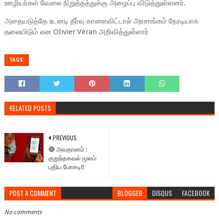
ஊழியர்கள் வேலை நிறுத்தத்துக்கு அழைப்பு விடுத்துள்ளனர்.
அதையடுத்தே உடனடி தீர்வு காணாவிட்டால் அரசாங்கம் நேரடியாக
தலையிடும் என OIivier Véran அறிவித்துள்ளார்
TAGS:
RELATED POSTS
PREVIOUS
🔴 அவதானம் :
குறுந்தகவல் மூலம்
புதிய மோசடி!!
POST A COMMENT
BLOGGER
DISQUS
FACEBOOK
No comments