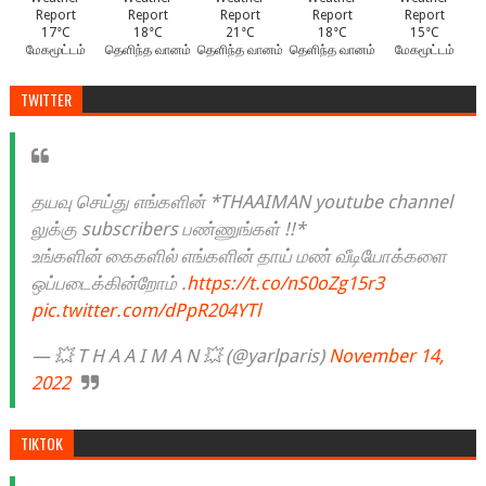
17°C
18°C
21°C
18°C
15°C
மேகமூட்டம்
தெளிந்த வானம்
தெளிந்த வானம்
தெளிந்த வானம்
மேகமூட்டம்
TWITTER
தயவு செய்து எங்களின் *THAAIMAN youtube channel
லுக்கு subscribers பண்ணுங்கள் !!*
உங்களின் கைகளில் எங்களின் தாய் மண் வீடியோக்களை
ஒப்படைக்கின்றோம் .
https://t.co/nS0oZg15r3
pic.twitter.com/dPpR204YTl
— 💥 T H A A I M A N 💥 (@yarlparis)
November 14,
2022
TIKTOK