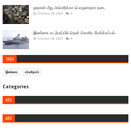
ஹமாஸ் மீது அமெரிக்கா பொருளாதார தடை
October 28, 2023
0
இலங்கை கடற்பரப்பில் தென் கொரிய போர்க்கப்பல்
October 28, 2023
0
TAGS
இலங்கை
சர்வதேசம்
Categories
ADS
ADS