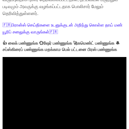
படிவமும் அவருக்கு வழங்கப்பட்டதாக பொலிசார் மேலும்
தெரிவித்துள்ளனர்.
🇫🇷பிரான்ஸ் செய்திகளை உடனுக்குடன் அறிந்து கொள்ள தாய் மண்
யூரிப் சனலுக்கு வாருங்கள்🇫🇷
👍 லைக் பண்ணுங்க 💞ஷேர் பண்ணுங்க 🚀கமெண்ட் பண்ணுங்க 🔔
சப்ஸ்கிரைப் பண்ணுங்க மறக்காம பெல் பட்டனை பிரஸ் பண்ணுங்க