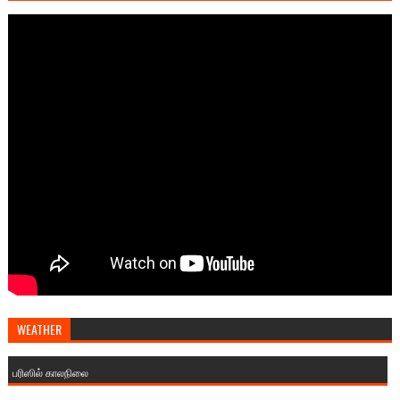
WEATHER
பரிஸில் காலநிலை