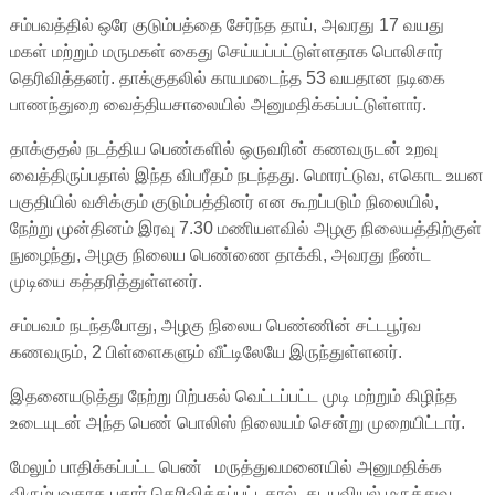
சம்பவத்தில் ஒரே குடும்பத்தை சேர்ந்த தாய், அவரது 17 வயது
மகள் மற்றும் மருமகள் கைது செய்யப்பட்டுள்ளதாக பொலிசார்
தெரிவித்தனர். தாக்குதலில் காயமடைந்த 53 வயதான நடிகை
பாணந்துறை வைத்தியசாலையில் அனுமதிக்கப்பட்டுள்ளார்.
தாக்குதல் நடத்திய பெண்களில் ஒருவரின் கணவருடன் உறவு
வைத்திருப்பதால் இந்த விபரீதம் நடந்தது. மொரட்டுவ, எகொட உயன
பகுதியில் வசிக்கும் குடும்பத்தினர் என கூறப்படும் நிலையில்,
நேற்று முன்தினம் இரவு 7.30 மணியளவில் அழகு நிலையத்திற்குள்
நுழைந்து, அழகு நிலைய பெண்ணை தாக்கி, அவரது நீண்ட
முடியை கத்தரித்துள்ளனர்.
சம்பவம் நடந்தபோது, அழகு நிலைய பெண்ணின் சட்டபூர்வ
கணவரும், 2 பிள்ளைகளும் வீட்டிலேயே இருந்துள்ளனர்.
இதனையடுத்து நேற்று பிற்பகல் வெட்டப்பட்ட முடி மற்றும் கிழிந்த
உடையுடன் அந்த பெண் பொலிஸ் நிலையம் சென்று முறையிட்டார்.
மேலும் பாதிக்கப்பட்ட பெண் மருத்துவமனையில் அனுமதிக்க
விரும்புவதாக புகார் தெரிவிக்கப்பட்டதால், தடயவியல் மருத்துவ