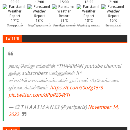
09:00
12:00
15:00
18:00
21:00
17°C
18°C
21°C
18°C
15°C
மேகமூட்டம்
தெளிந்த வானம்
தெளிந்த வானம்
தெளிந்த வானம்
மேகமூட்டம்
TWITTER
தயவு செய்து எங்களின் *THAAIMAN youtube channel
லுக்கு subscribers பண்ணுங்கள் !!*
உங்களின் கைகளில் எங்களின் தாய் மண் வீடியோக்களை
ஒப்படைக்கின்றோம் .
https://t.co/nS0oZg15r3
pic.twitter.com/dPpR204YTl
— 💥 T H A A I M A N 💥 (@yarlparis)
November 14,
2022