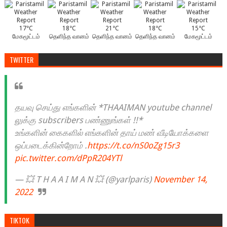
17°C
18°C
21°C
18°C
15°C
மேகமூட்டம்
தெளிந்த வானம்
தெளிந்த வானம்
தெளிந்த வானம்
மேகமூட்டம்
TWITTER
தயவு செய்து எங்களின் *THAAIMAN youtube channel
லுக்கு subscribers பண்ணுங்கள் !!*
உங்களின் கைகளில் எங்களின் தாய் மண் வீடியோக்களை
ஒப்படைக்கின்றோம் .
https://t.co/nS0oZg15r3
pic.twitter.com/dPpR204YTl
— 💥 T H A A I M A N 💥 (@yarlparis)
November 14,
2022
TIKTOK