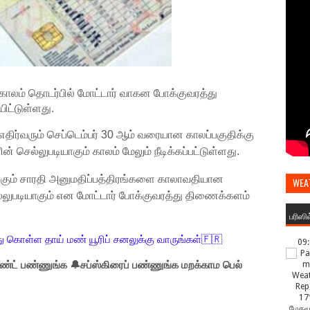
ு காலம் தொடர்பில் மோட்டார் வாகன போக்குவரத்து
ிட்டுள்ளது.
 எதிர்வரும் செப்டெம்பர் 30 ஆம் வரையான காலப்பகுதிக்கு
 செல்லுபடியாகும் காலம் மேலும் நீடிக்கப்பட்டுள்ளது.
கும் சாரதி அனுமதிப்பத்திரங்களை காலாவதியான
WEA
ெல்லுபடியாகும் என மோட்டார் போக்குவரத்து திணைக்களம்
பரிஸி
ு கொள்ள தாய் மண் யூரிப் சனலுக்கு வாருங்கள்🇫🇷
09
்ட் பண்ணுங்க 🔔சப்ஸ்கிரைப் பண்ணுங்க மறக்காம பெல்
17
மேகமூ