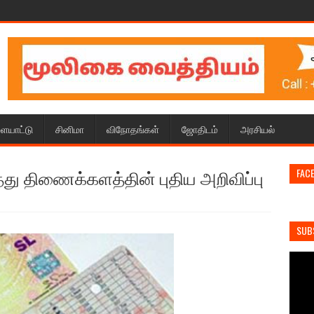
ையாட்டு
சினிமா
விநோதங்கள்
ஜோதிடம்
அரசியல்
து திணைக்களத்தின் புதிய அறிவிப்பு
FAC
SUB