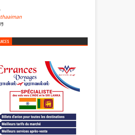
thaaiman
ANCES