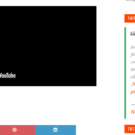
TWI
த
y
ப
உ
வ
.
h
p
— 
N
TIK