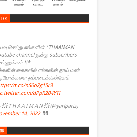
வானம்
வானம்
வானம்
TTER
யவு செய்து எங்களின் *THAAIMAN
outube channel லுக்கு subscribers
ண்ணுங்கள் !!*
ங்களின் கைகளில் எங்களின் தாய் மண்
ீடியோக்களை ஒப்படைக்கின்றோம்
ttps://t.co/nS0oZg15r3
ic.twitter.com/dPpR204YTl
💥 T H A A I M A N 💥 (@yarlparis)
ovember 14, 2022
TOK