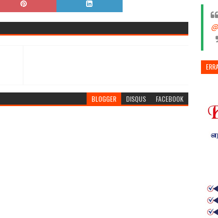
@
ERR
BLOGGER
DISQUS
FACEBOOK