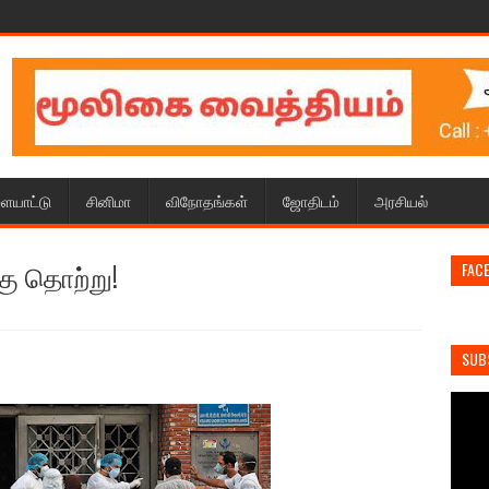
ையாட்டு
சினிமா
விநோதங்கள்
ஜோதிடம்
அரசியல்
கு தொற்று!
FAC
SUB