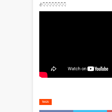
✌👇👇👇👇👇👇👇👇
TAGS: