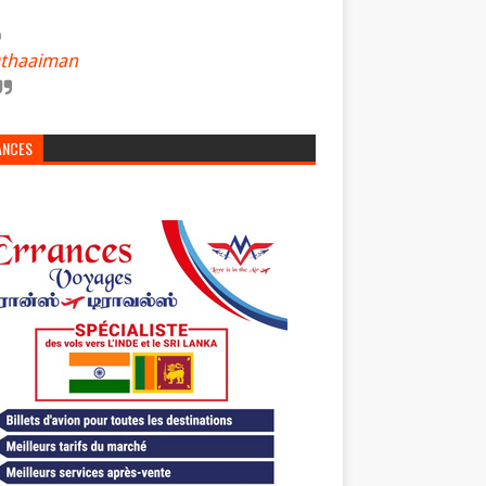
thaaiman
ANCES