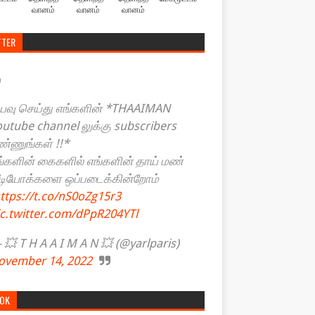
வானம்
வானம்
வானம்
TTER
யவு செய்து எங்களின் *THAAIMAN
outube channel லுக்கு subscribers
ண்ணுங்கள் !!*
ங்களின் கைகளில் எங்களின் தாய் மண்
ீடியோக்களை ஒப்படைக்கின்றோம்
ttps://t.co/nS0oZg15r3
ic.twitter.com/dPpR204YTl
💥 T H A A I M A N 💥 (@yarlparis)
ovember 14, 2022
TOK