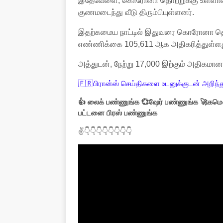
இதேவேளை, கொரோனா தொற்றுக்கு உள்ளானவர்க
குணமடைந்து வீடு திரும்பியுள்ளனர்.
இதற்கமைய நாட்டில் இதுவரை கொரோனா தொற
எண்ணிக்கை 105,611 ஆக அதிகரித்துள்ளத
அத்துடன், நேற்று 17,000 இற்கும் அதிகமான
🇫🇷பிரான்ஸ் செய்திகளை உடனுக்குடன் அறிந்த
👍 லைக் பண்ணுங்க 💞ஷேர் பண்ணுங்க 🚀கமெண
பட்டனை பிரஸ் பண்ணுங்க
✌👇👇👇👇👇👇👇👇