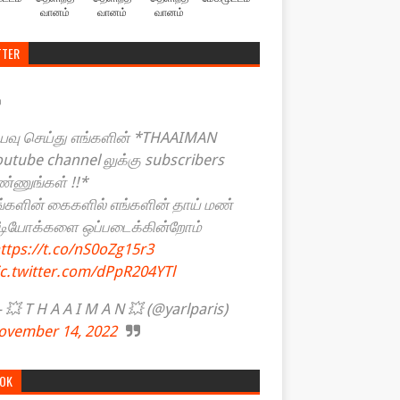
வானம்
வானம்
வானம்
TTER
யவு செய்து எங்களின் *THAAIMAN
outube channel லுக்கு subscribers
ண்ணுங்கள் !!*
ங்களின் கைகளில் எங்களின் தாய் மண்
ீடியோக்களை ஒப்படைக்கின்றோம்
ttps://t.co/nS0oZg15r3
ic.twitter.com/dPpR204YTl
💥 T H A A I M A N 💥 (@yarlparis)
ovember 14, 2022
TOK