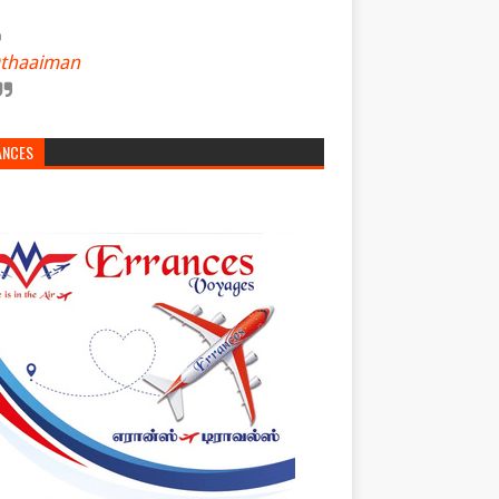
thaaiman
ANCES