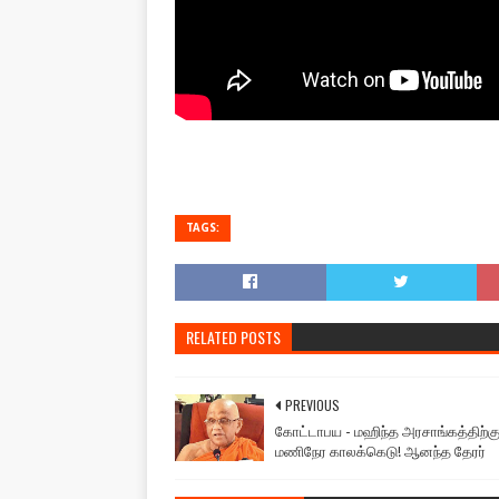
TAGS:
RELATED POSTS
PREVIOUS
கோட்டாபய - மஹிந்த அரசாங்கத்திற்கு
மணிநேர காலக்கெடு! ஆனந்த தேரர்