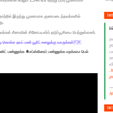
ளில் மேலும் 1,148 பேர் நேற்று (10) பூரணமாக
TWI
்றில் இருந்து பூரணமாக குணமடைந்தவர்களில்
ு.
வர்கள் சீனாவின் சினோஃபார்ம் தடுப்பூசியை பெற்றுள்ளனர்.
த
ு கொள்ள தாய் மண் யூரிப் சனலுக்கு வாருங்கள்🇫🇷
y
ப
்ட் பண்ணுங்க 🔔சப்ஸ்கிரைப் பண்ணுங்க மறக்காம பெல்
உ
வ
.
h
p
— 
N
TIK