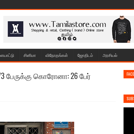
ையாட்டு
சினிமா
விநோதங்கள்
ஜோதிடம்
அரசியல்
73 பேருக்கு கொரோனா: 26 பேர்
FAC
SUB