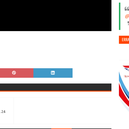
@
ERR
 24