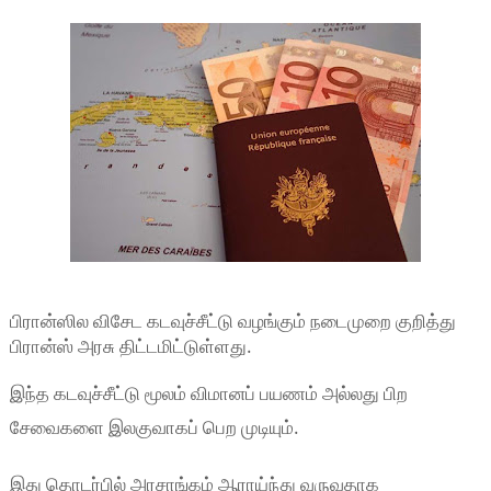
பிரான்ஸில விசேட கடவுச்சீட்டு வழங்கும் நடைமுறை குறித்து
பிரான்ஸ் அரசு திட்டமிட்டுள்ளது.
இந்த கடவுச்சீட்டு மூலம் விமானப் பயணம் அல்லது பிற
சேவைகளை இலகுவாகப் பெற முடியும்.
இது தொடர்பில் அரசாங்கம் ஆராய்ந்து வருவதாக