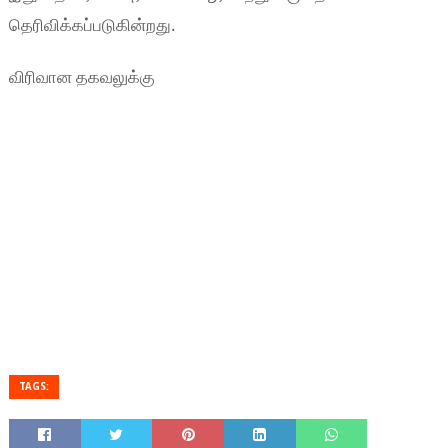
தெரிவிக்கப்படுகின்றது.
விரிவான தகவலுக்கு
TAGS: