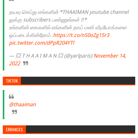
தயவு செய்து எங்களின் *THAAIMAN youtube channel
லுக்கு subscribers பண்ணுங்கள் !!*
உங்களின் கைகளில் எங்களின் தாய் மண் வீடியோக்களை
ஒப்படைக்கின்றோம் .
https://t.co/nS0oZg15r3
pic.twitter.com/dPpR204YTl
— 💥 T H A A I M A N 💥 (@yarlparis)
November 14,
2022
TIKTOK
@thaaiman
ERRANCES