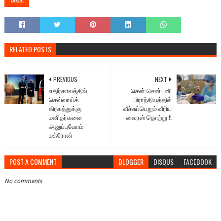
TAGS:
RELATED POSTS
PREVIOUS
NEXT
எதிர்காலத்தில்
சென் சென்டனி
செவ்வாய்க்
பிராந்தியத்தில்
கிரகத்துக்கு
வீச்சுப்பெறும் வீரிய
மனிதர்களை
வைரஸ் தொற்று !!
அனுப்புவோம் - -
மக்ரோன்
POST A COMMENT
BLOGGER
DISQUS
FACEBOOK
No comments