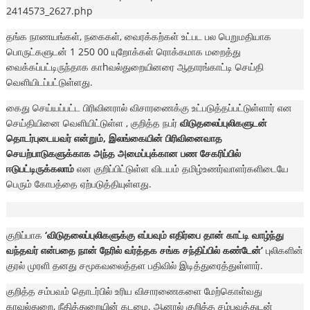
2414573_2627.php
தங்க நாணயங்கள், நகைகள், வைரக்கற்கள் உட்பட பல பெறுமதியாக
பொருட்களுடன் 1 250 00 யுறோக்கள் ரொக்கமாக மறைத்து
வைக்கப்பட்டிருந்தாக காhவல்துறையினரை ஆதாரங்காட்டி செய்தி
வெளியிடப்பட்டுள்ளது.
கைது செய்யப்பட்ட பிரிவினரால் விசாரணைக்கு உட்படுத்தப்பட்டுள்ளார் என
செய்தியினை வெளியிட்டுள்ள , குறித்த நபர்
விடுதலைப்புலிகளுடன்
தொடர்புடையவர் என்றும், இலங்கையின் பிரிவினைவாத
செயற்பாடுகளுக்காக அந்த அமைப்புக்கான பண சேகரிப்பில்
ஈடுபட்டிருக்கலாம்
என குறிப்பிட்டுள்ள விடயம் தமிழ்உணர்வாளர்களிடையே
பெரும் கோபத்தை ஏற்படுத்தியுள்ளது.
குறிப்பாக
‘விடுதலைப்புலிகளுக்கு எப்பவும் எதிர்பை தான் காட்டி வாழ்ந்து
வந்தவர் என்பதை நான் நேரில் வர்த்தக சங்க சந்திப்பில் கண்டேன்’
புலிகளின்
குரல் முரளி தனது சமூகவலைத்தள பதிவில் இடித்துரைத்துள்ளார்.
குறித்த சம்பவம் தொடர்பில் உரிய விசாரணைகளை மேற்கொள்வது
காவல்துறை, நீதித்துறையின் கடமை. ஆனால் குறித்த சம்பவத்துடன்