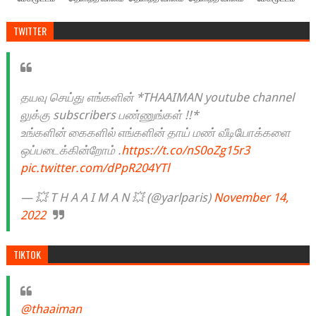
TWITTER
தயவு செய்து எங்களின் *THAAIMAN youtube channel
லுக்கு subscribers பண்ணுங்கள் !!*
உங்களின் கைகளில் எங்களின் தாய் மண் வீடியோக்களை
ஒப்படைக்கின்றோம் .
https://t.co/nS0oZg15r3
pic.twitter.com/dPpR204YTl
— 💥 T H A A I M A N 💥 (@yarlparis)
November 14,
2022
TIKTOK
@thaaiman