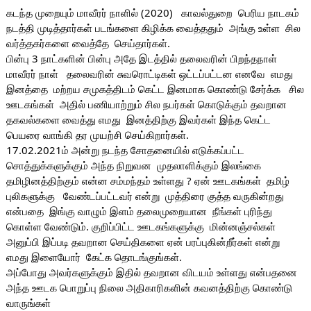
கடந்த முறையும் மாவீரர் நாளில் (2020)   காவல்துறை  பெரிய நாடகம் 
நடத்தி முடித்தார்கள் படங்களை கிழிக்க வைத்ததும்  அங்கு உள்ள  சில 
வர்த்தகர்களை வைத்தே  செய்தார்கள்.  
பின்பு 3 நாட்களின் பின்பு அதே இடத்தில் தலைவரின் பிறந்தநாள் 
மாவீரர் நாள்   தலைவரின் சுவரொட்டிகள் ஒட்டப்பட்டன எனவே  எமது 
இனத்தை  மற்றய சமுகத்திடம் கெட்ட இனமாக கொண்டு சேர்க்க   சில 
ஊடகங்கள்  அதில் பணியாற்றும் சில நபர்கள் கொடுக்கும் தவறான 
தகவல்களை வைத்து எமது  இனத்திற்கு இவர்கள் இந்த கெட்ட 
பெயரை வாங்கி தர முயற்சி செய்கிறார்கள்.
17.02.2021ம் அன்று நடந்த சோதனையில் எடுக்கப்பட்ட 
சொத்துக்களுக்கும் அந்த நிறுவன  முதலாளிக்கும் இலங்கை 
தமிழினத்திற்கும் என்ன சம்மந்தம் உள்ளது ? ஏன் ஊடகங்கள்  தமிழ் 
புலிகளுக்கு   வேண்டப்பட்டவர் என்று  முத்திரை குத்த வருகின்றது 
என்பதை  இங்கு வாழும் இளம் தலைமுறையான  நீங்கள் புரிந்து 
கொள்ள வேண்டும். குறிப்பிட்ட ஊடகங்களுக்கு  மின்னஞ்சல்கள் 
அனுப்பி இப்படி தவறான செய்திகளை ஏன் பரப்புகின்றீர்கள் என்று  
எமது இளையோர்  கேட்க தொடங்குங்கள்.
அப்போது அவர்களுக்கும் இதில் தவறான விடயம் உள்ளது என்பதனை 
அந்த ஊடக பொறுப்பு நிலை அதிகாரிகளின் கவனத்திற்கு கொண்டு 
வாருங்கள்