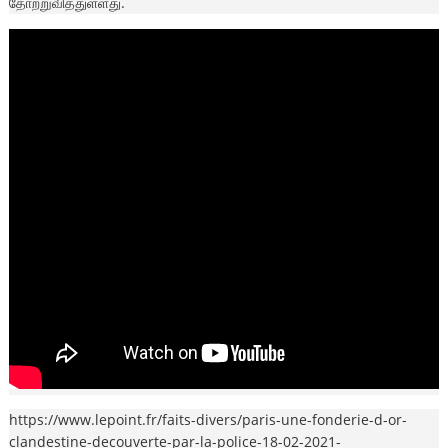
தோற்றுவித்துள்ளது.
https://www.lepoint.fr/faits-divers/paris-une-fonderie-d-or-
clandestine-decouverte-par-la-police-18-02-2021-