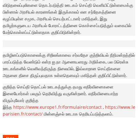
விடுதலைப்புலிகளை தொடர்படுத்தி ஊடகம் செய்தி வெளியிட்டுள்ளமைக்கு
பின்னால் அரசியல் காரணங்கள் இருக்காலம் என சந்தேகத்தினை
எழுப்பியுள்ள சமூக, அரசியல் செயற்பாட்டாளர் மகிந்தன், இது
தமிழர்களுடைய அரசியல் போராட்டத்தினை கொச்சைப்படுத்தும் வகையில்
மேற்கொள்ளப்பட்டுள்ளதாக குறிப்பிடுகின்றார்.
தமிழினப்படுகொலைக்கு சிறிலங்காவை சர்வதேச குற்றிவியல் நீதிமன்றத்தில்
பாரப்படுத்த வேண்டும் என்ற ஐ.நா ஆணையளரது அறிக்கை, பல பிரென்சு
ஊடகங்களில் வெளிவந்திருந்த நிலையில், இவ்வாறான செய்திகளை
அதனை திசை திருப்புவதாக உள்ளதெனவும் மகிந்தன் குறிப்பிட்டுள்ளார்.
குறித்த செய்தி தொட்பல் ஊடகத்துக்கு தமது எதிர்வினைகளை
இளையோர்கள் பலரும் தெரிவித்து வருகின்றனர். எதிர்வினையாற்ற
விரும்புவோர் குறித்த
இந்த
https://www.europe1.fr/formulaire/contact
,
https://www.le
parisien.fr/contact/
மின்னஞ்சல் ஊடாக தெரியப்படுத்தலாம்.