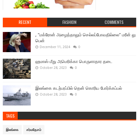
RECENT
FASHION
COMMENTS
, “மக்ரோன் அழைத்தாலும் செல்லப்போவதில்லை” மரீன் லு
பென்
December 11, 2024
0
ஹமாஸ் மீது அமெரிக்கா பொருளாதார தடை
October 28, 2023
0
இலங்கை கடற்பரப்பில் தென் கொரிய போர்க்கப்பல்
October 28, 2023
0
TAGS
இலங்கை
சர்வதேசம்