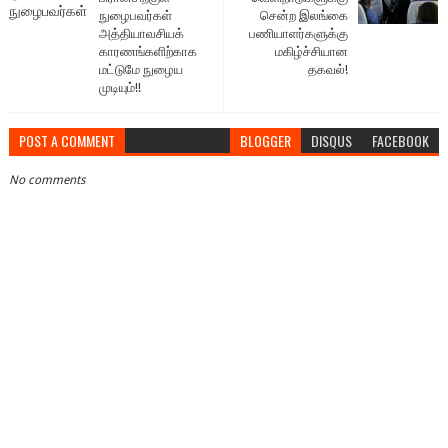
நுழைபவர்கள்
சென்ற இலங்கை
அத்தியாவசியக்
பணியாளர்களுக்கு
காரணங்களிற்காக
மகிழ்ச்சியான
மட்டுமே நுழைய
தகவல்!
முடியும்!!
POST A COMMENT
BLOGGER
DISQUS
FACEBOOK
No comments