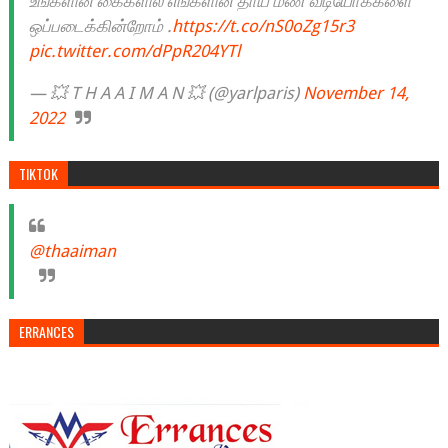
உங்களின் கைகளில் எங்களின் தாய் மண் வீடியோக்களை
ஒப்படைக்கின்றோம் .
https://t.co/nS0oZg15r3
pic.twitter.com/dPpR204YTl
— 💥 T H A A I M A N 💥 (@yarlparis)
November 14,
2022
TIKTOK
@thaaiman
ERRANCES