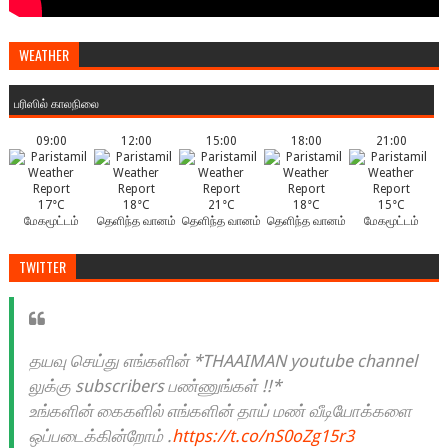
WEATHER
பரிஸில் காலநிலை
09:00
12:00
15:00
18:00
21:00
17°C
18°C
21°C
18°C
15°C
மேகமூட்டம்
தெளிந்த வானம்
தெளிந்த வானம்
தெளிந்த வானம்
மேகமூட்டம்
TWITTER
தயவு செய்து எங்களின் *THAAIMAN youtube channel
லுக்கு subscribers பண்ணுங்கள் !!*
உங்களின் கைகளில் எங்களின் தாய் மண் வீடியோக்களை
ஒப்படைக்கின்றோம் .
https://t.co/nS0oZg15r3