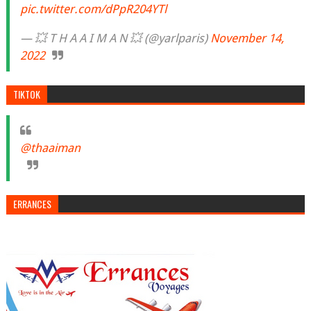
pic.twitter.com/dPpR204YTl
— 💥 T H A A I M A N 💥 (@yarlparis)
November 14,
2022
TIKTOK
@thaaiman
ERRANCES