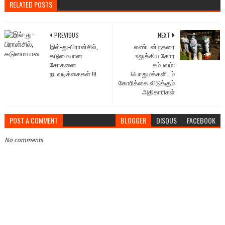
RELATED POSTS
PREVIOUS
NEXT
இல்-து-பிரான்சில்,
லண்டன் நகரை
கடுமையான
உலுக்கிய கோர
சோதனை
சம்பவம்:
நடவடிக்கைகள் !!!
பொதுமக்களிடம்
கோரிக்கை விடுக்கும்
அதிகாரிகள்
POST A COMMENT
BLOGGER
DISQUS
FACEBOOK
No comments