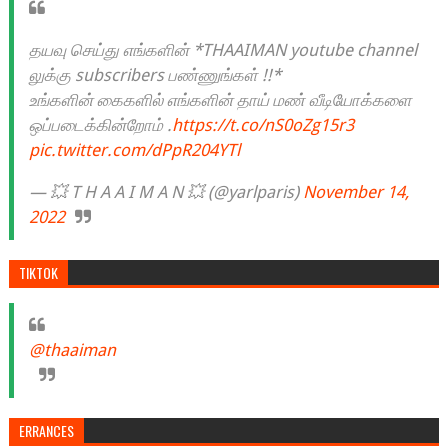
தயவு செய்து எங்களின் *THAAIMAN youtube channel
லுக்கு subscribers பண்ணுங்கள் !!*
உங்களின் கைகளில் எங்களின் தாய் மண் வீடியோக்களை
ஒப்படைக்கின்றோம் .
https://t.co/nS0oZg15r3
pic.twitter.com/dPpR204YTl
— 💥 T H A A I M A N 💥 (@yarlparis)
November 14,
2022
TIKTOK
@thaaiman
ERRANCES