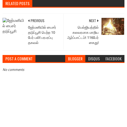
RELATED POSTS
PREVIOUS
NEXT
ஜேர்மனியில் பைசர்
பெல்ஜியத்தில்
தடுப்பூசி பெற்ற 10
கலவரமாக மாறிய
பேர் பலி! பரபரப்பு
ஆர்ப்பாட்டம்! 116பேர்
தகவல்
கைது!
POST A COMMENT
BLOGGER
DISQUS
FACEBOOK
No comments