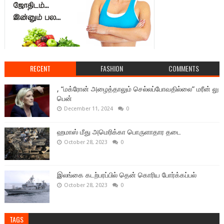
RECENT
FASHION
COMMENTS
, “மக்ரோன் அழைத்தாலும் செல்லப்போவதில்லை” மரீன் லு
பென்
December 11, 2024
0
ஹமாஸ் மீது அமெரிக்கா பொருளாதார தடை
October 28, 2023
0
இலங்கை கடற்பரப்பில் தென் கொரிய போர்க்கப்பல்
October 28, 2023
0
TAGS