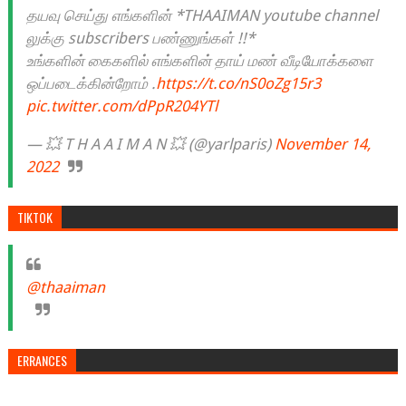
தயவு செய்து எங்களின் *THAAIMAN youtube channel
லுக்கு subscribers பண்ணுங்கள் !!*
உங்களின் கைகளில் எங்களின் தாய் மண் வீடியோக்களை
ஒப்படைக்கின்றோம் .
https://t.co/nS0oZg15r3
pic.twitter.com/dPpR204YTl
— 💥 T H A A I M A N 💥 (@yarlparis)
November 14,
2022
TIKTOK
@thaaiman
ERRANCES