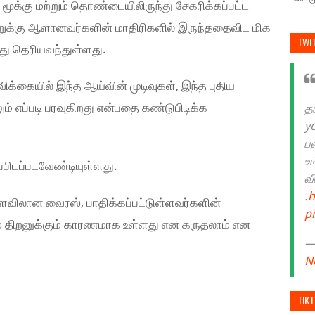
க்கு மற்றும் தொண்டையிலிருந்து சேகரிக்கப்பட்ட
்கு ஆளானவர்களின் மாதிரிகளில் இருந்ததைவிட மிக
TWI
ு தெரியவந்துள்ளது.
்கையில் இந்த ஆய்வின் முடிவுகள், இந்த புதிய
் எப்படி பரவுகிறது என்பதை கண்டுபிடிக்க
த
y
ப
உ
்பிடப்படவேண்டியுள்ளது.
வ
.
h
ளவிலான வைரஸ், பாதிக்கப்பட்டுள்ளவர்களின்
p
வும் திறனுக்கும் காரணமாக உள்ளது என கருதலாம் என
— 
N
TIK