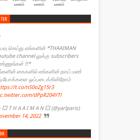
வானம்
வானம்
வானம்
TTER
யவு செய்து எங்களின் *THAAIMAN
outube channel லுக்கு subscribers
ண்ணுங்கள் !!*
ங்களின் கைகளில் எங்களின் தாய் மண்
ீடியோக்களை ஒப்படைக்கின்றோம்
ttps://t.co/nS0oZg15r3
ic.twitter.com/dPpR204YTl
💥 T H A A I M A N 💥 (@yarlparis)
ovember 14, 2022
TOK