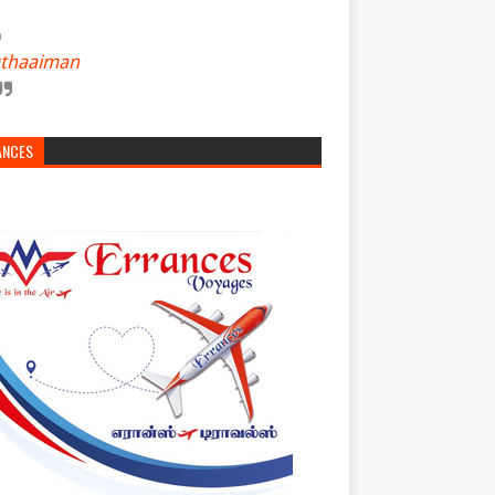
thaaiman
ANCES