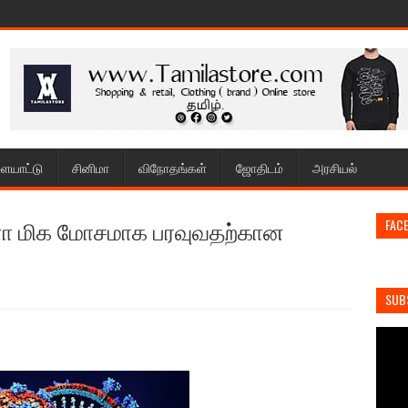
ையாட்டு
சினிமா
விநோதங்கள்
ஜோதிடம்
அரசியல்
ா மிக மோசமாக பரவுவதற்கான
FAC
SUB