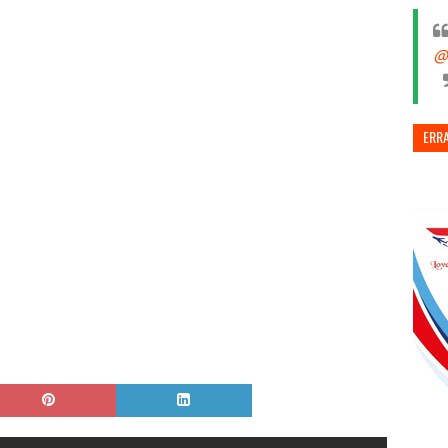
@
ERR