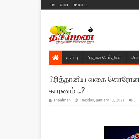
HOME
ABOUT
CONTACT US
முகப்பு
பிரதான செய்திகள்
விள
பிரித்தானிய வகை கொரோன
காரணம் …?
Thaaiman
Tuesday, January 12, 2021
0