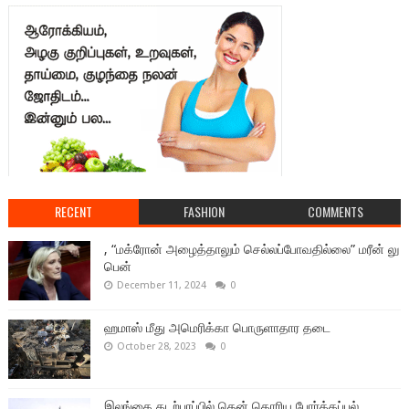
RECENT
FASHION
COMMENTS
, “மக்ரோன் அழைத்தாலும் செல்லப்போவதில்லை” மரீன் லு
பென்
December 11, 2024
0
ஹமாஸ் மீது அமெரிக்கா பொருளாதார தடை
October 28, 2023
0
இலங்கை கடற்பரப்பில் தென் கொரிய போர்க்கப்பல்