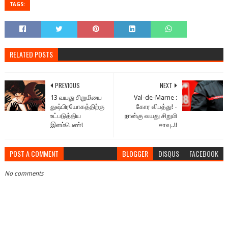
TAGS:
RELATED POSTS
PREVIOUS
NEXT
13 வயது சிறுமியை
Val-de-Marne :
துஷ்பிரயோகத்திற்கு
கோர விபத்து! -
உட்படுத்திய
நான்கு வயது சிறுமி
இளம்பெண்!
சாவு..!!
POST A COMMENT
BLOGGER
DISQUS
FACEBOOK
No comments