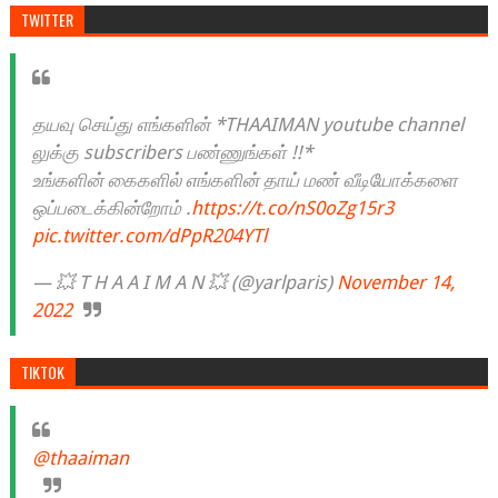
TWITTER
தயவு செய்து எங்களின் *THAAIMAN youtube channel
லுக்கு subscribers பண்ணுங்கள் !!*
உங்களின் கைகளில் எங்களின் தாய் மண் வீடியோக்களை
ஒப்படைக்கின்றோம் .
https://t.co/nS0oZg15r3
pic.twitter.com/dPpR204YTl
— 💥 T H A A I M A N 💥 (@yarlparis)
November 14,
2022
TIKTOK
@thaaiman