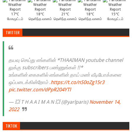
17°C
18°C
21°C
18°C
15°C
மேகமூட்டம்
தெளிந்த வானம்
தெளிந்த வானம்
தெளிந்த வானம்
மேகமூட்டம்
TWITTER
தயவு செய்து எங்களின் *THAAIMAN youtube channel
லுக்கு subscribers பண்ணுங்கள் !!*
உங்களின் கைகளில் எங்களின் தாய் மண் வீடியோக்களை
ஒப்படைக்கின்றோம் .
https://t.co/nS0oZg15r3
pic.twitter.com/dPpR204YTl
— 💥 T H A A I M A N 💥 (@yarlparis)
November 14,
2022
TIKTOK