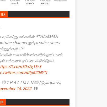
வானம்
வானம்
வானம்
TTER
யவு செய்து எங்களின் *THAAIMAN
outube channel லுக்கு subscribers
ண்ணுங்கள் !!*
ங்களின் கைகளில் எங்களின் தாய் மண்
ீடியோக்களை ஒப்படைக்கின்றோம்
ttps://t.co/nS0oZg15r3
ic.twitter.com/dPpR204YTl
💥 T H A A I M A N 💥 (@yarlparis)
ovember 14, 2022
TOK