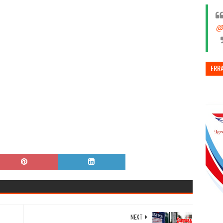
@
ERR
NEXT