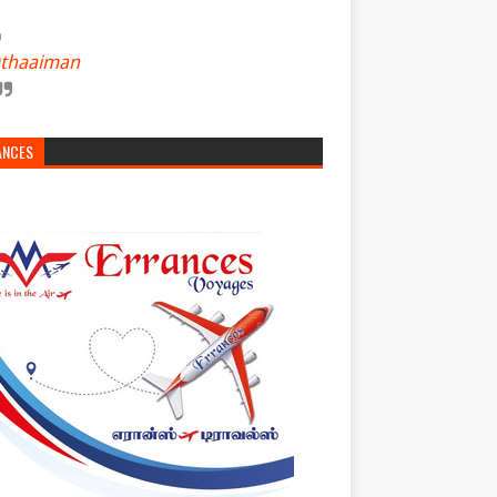
thaaiman
ANCES