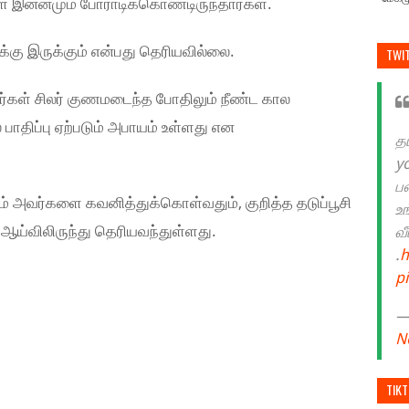
ள் இன்னமும் போராடிக்கொண்டிருந்தார்கள்.
ுக்கு இருக்கும் என்பது தெரியவில்லை.
TWI
ள் சிலர் குணமடைந்த போதிலும் நீண்ட கால
 பாதிப்பு ஏற்படும் அபாயம் உள்ளது என
த
y
ப
் அவர்களை கவனித்துக்கொள்வதும், குறித்த தடுப்பூசி
உ
ஆய்விலிருந்து தெரியவந்துள்ளது.
வ
.
h
p
— 
N
TIK