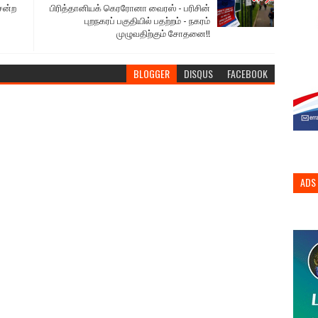
ென்ற
பிரித்தானியக் கெரரோனா வைரஸ் - பரிசின்
புறநகரப் பகுதியில் பதற்றம் - நகரம்
முழுவதிற்கும் சோதனை!!
BLOGGER
DISQUS
FACEBOOK
ADS