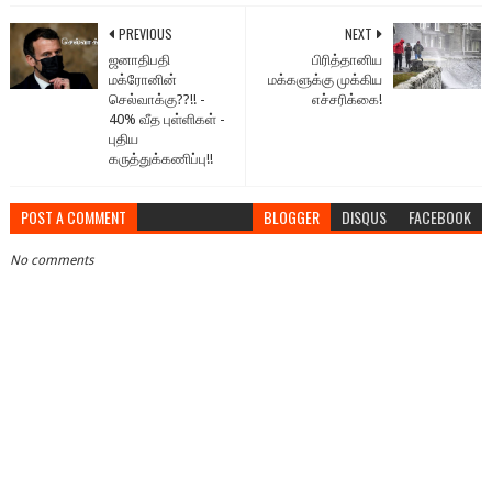
PREVIOUS
NEXT
ஜனாதிபதி
பிரித்தானிய
மக்ரோனின்
மக்களுக்கு முக்கிய
செல்வாக்கு??!! -
எச்சரிக்கை!
40% வீத புள்ளிகள் -
புதிய
கருத்துக்கணிப்பு!!
POST A COMMENT
BLOGGER
DISQUS
FACEBOOK
No comments