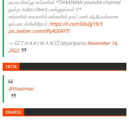
தயவு செய்து எங்களின் *THAAIMAN youtube channel
லுக்கு subscribers பண்ணுங்கள் !!*
உங்களின் கைகளில் எங்களின் தாய் மண் வீடியோக்களை
ஒப்படைக்கின்றோம் .
https://t.co/nS0oZg15r3
pic.twitter.com/dPpR204YTl
— 💥 T H A A I M A N 💥 (@yarlparis)
November 14,
2022
TIKTOK
@thaaiman
ERRANCES