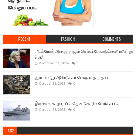
RECENT
FASHION
COMMENTS
, “மக்ரோன் அழைத்தாலும் செல்லப்போவதில்லை” மரீன் லு
பென்
December 11, 2024
0
ஹமாஸ் மீது அமெரிக்கா பொருளாதார தடை
October 28, 2023
0
இலங்கை கடற்பரப்பில் தென் கொரிய போர்க்கப்பல்
October 28, 2023
0
TAGS