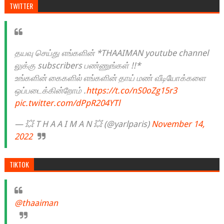
TWITTER
தயவு செய்து எங்களின் *THAAIMAN youtube channel
லுக்கு subscribers பண்ணுங்கள் !!*
உங்களின் கைகளில் எங்களின் தாய் மண் வீடியோக்களை
ஒப்படைக்கின்றோம் .
https://t.co/nS0oZg15r3
pic.twitter.com/dPpR204YTl
— 💥 T H A A I M A N 💥 (@yarlparis)
November 14,
2022
TIKTOK
@thaaiman