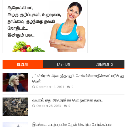
RECENT
FASHION
COMMENTS
, “மக்ரோன் அழைத்தாலும் செல்லப்போவதில்லை” மரீன் லு
பென்
December 11, 2024
0
ஹமாஸ் மீது அமெரிக்கா பொருளாதார தடை
October 28, 2023
0
இலங்கை கடற்பரப்பில் தென் கொரிய போர்க்கப்பல்