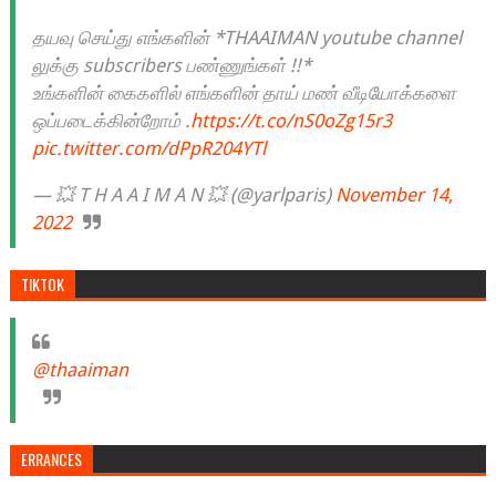
தயவு செய்து எங்களின் *THAAIMAN youtube channel
லுக்கு subscribers பண்ணுங்கள் !!*
உங்களின் கைகளில் எங்களின் தாய் மண் வீடியோக்களை
ஒப்படைக்கின்றோம் .
https://t.co/nS0oZg15r3
pic.twitter.com/dPpR204YTl
— 💥 T H A A I M A N 💥 (@yarlparis)
November 14,
2022
TIKTOK
@thaaiman
ERRANCES