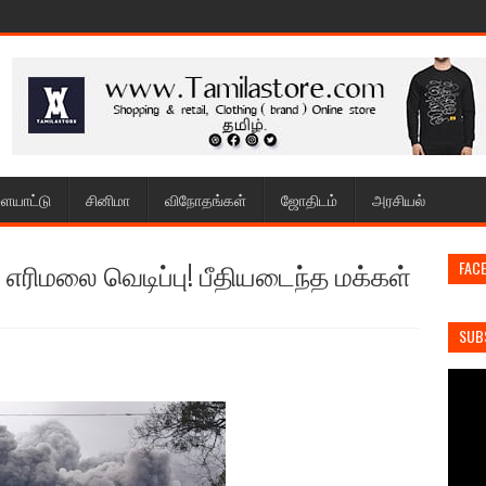
ையாட்டு
சினிமா
விநோதங்கள்
ஜோதிடம்
அரசியல்
ரிமலை வெடிப்பு! பீதியடைந்த மக்கள்
FAC
SUB