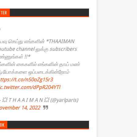
TTER
யவு செய்து எங்களின் *THAAIMAN
outube channel லுக்கு subscribers
ண்ணுங்கள் !!*
ங்களின் கைகளில் எங்களின் தாய் மண்
ீடியோக்களை ஒப்படைக்கின்றோம்
ttps://t.co/nS0oZg15r3
ic.twitter.com/dPpR204YTl
💥 T H A A I M A N 💥 (@yarlparis)
ovember 14, 2022
TOK