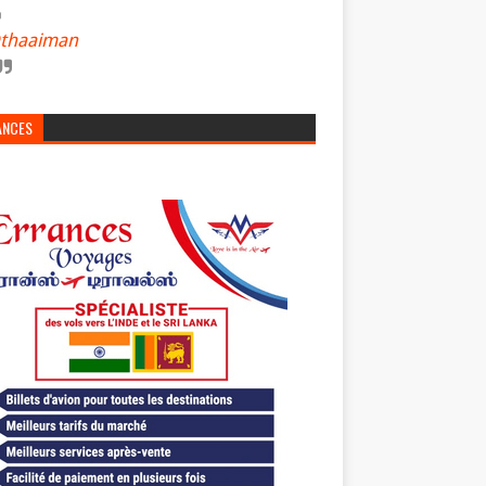
thaaiman
ANCES