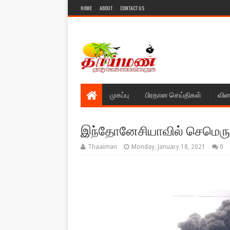
HOME
ABOUT
CONTACT US
முகப்பு
பிரதான செய்திகள்
விள
இந்தோனேசியாவில் செமெரு எ
Thaaiman
Monday, January 18, 2021
0