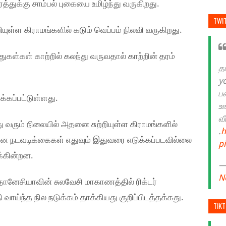
்துக்கு சாம்பல் புகையை உமிழ்ந்து வருகிறது.
TWI
ள்ள கிராமங்களில் கடும் வெப்பம் நிலவி வருகிறது.‌
 துகள்கள் காற்றில் கலந்து வருவதால் காற்றின் தரம்
த
y
ப
்கப்பட்டுள்ளது.
உ
வ
 வரும் நிலையில் அதனை சுற்றியுள்ள கிராமங்களில்
.
h
கான நடவடிக்கைகள் எதுவும் இதுவரை எடுக்கப்படவில்லை
p
க்கின்றன.
— 
N
னேசியாவின் சுலவேசி மாகாணத்தில் ரிக்டர்
வாய்ந்த நில நடுக்கம் தாக்கியது குறிப்பிடத்தக்கது.
TIK