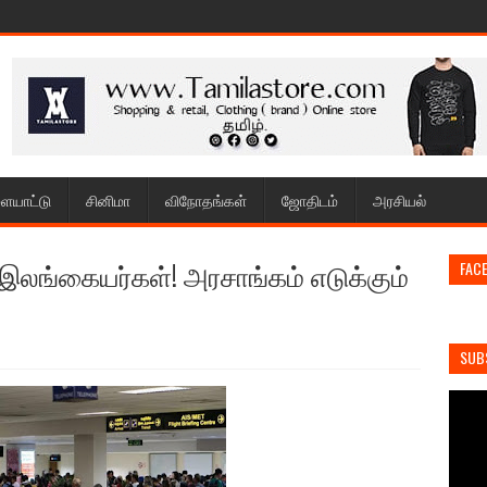
ையாட்டு
சினிமா
விநோதங்கள்
ஜோதிடம்
அரசியல்
இலங்கையர்கள்! அரசாங்கம் எடுக்கும்
FAC
SUB