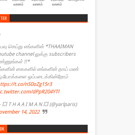
வானம்
வானம்
வானம்
TTER
யவு செய்து எங்களின் *THAAIMAN
outube channel லுக்கு subscribers
ண்ணுங்கள் !!*
ங்களின் கைகளில் எங்களின் தாய் மண்
ீடியோக்களை ஒப்படைக்கின்றோம்
ttps://t.co/nS0oZg15r3
ic.twitter.com/dPpR204YTl
💥 T H A A I M A N 💥 (@yarlparis)
ovember 14, 2022
TOK