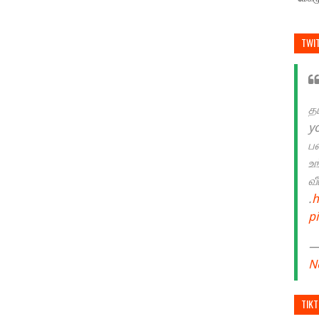
TWI
த
y
ப
உ
வ
.
h
p
— 
N
TIK