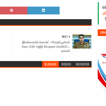
@
ERR
NEXT
இலங்கையில் கொவிட்-19 தடுப்பூசிகள்
தொடர்பில் அஜித் ரோஹண வெளியிட்ட
தகவல்
BLOGGER
DISQUS
FACEBOOK