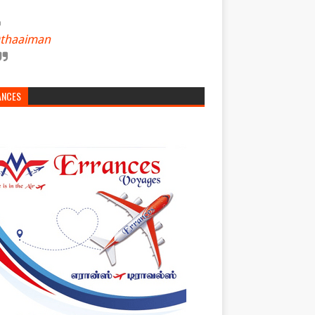
thaaiman
ANCES