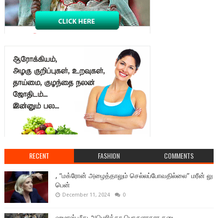
RECENT
FASHION
COMMENTS
, “மக்ரோன் அழைத்தாலும் செல்லப்போவதில்லை” மரீன் லு
பென்
December 11, 2024
0
ஹமாஸ் மீது அமெரிக்கா பொருளாதார தடை