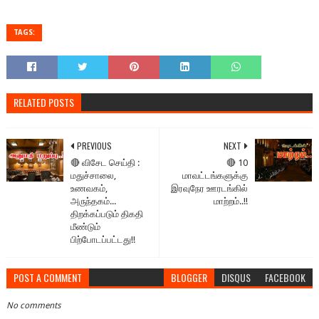
TAGS:
RELATED POSTS
PREVIOUS
NEXT
🔴 விசேட செய்தி :
🔴 10
மதுச்சாலை,
மாவட்டங்களுக்கு
உணவகம்,
இரவுநேர ஊரடங்கில்
அருந்தகம்...
மாற்றம்..!!
திறக்கப்படும் திகதி
மீண்டும்
பிற்போடப்பட்டது!!
POST A COMMENT
BLOGGER
DISQUS
FACEBOOK
No comments