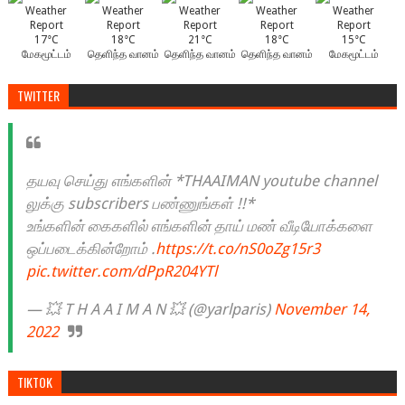
17°C
18°C
21°C
18°C
15°C
மேகமூட்டம்
தெளிந்த வானம்
தெளிந்த வானம்
தெளிந்த வானம்
மேகமூட்டம்
TWITTER
தயவு செய்து எங்களின் *THAAIMAN youtube channel
லுக்கு subscribers பண்ணுங்கள் !!*
உங்களின் கைகளில் எங்களின் தாய் மண் வீடியோக்களை
ஒப்படைக்கின்றோம் .
https://t.co/nS0oZg15r3
pic.twitter.com/dPpR204YTl
— 💥 T H A A I M A N 💥 (@yarlparis)
November 14,
2022
TIKTOK