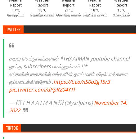
17°C
18°C
21°C
18°C
15°C
மேகமூட்டம்
தெளிந்த வானம்
தெளிந்த வானம்
தெளிந்த வானம்
மேகமூட்டம்
TWITTER
தயவு செய்து எங்களின் *THAAIMAN youtube channel
லுக்கு subscribers பண்ணுங்கள் !!*
உங்களின் கைகளில் எங்களின் தாய் மண் வீடியோக்களை
ஒப்படைக்கின்றோம் .
https://t.co/nS0oZg15r3
pic.twitter.com/dPpR204YTl
— 💥 T H A A I M A N 💥 (@yarlparis)
November 14,
2022
TIKTOK