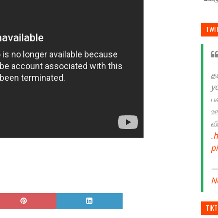
TWI
த
y
ப
உ
வ
.
h
p
— 
N
TIK