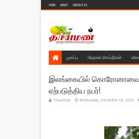
HOME
ABOUT
CONTACT US
முகப்பு
பிரதான செய்திகள்
விள
இலங்கையில் கொரோனாவை பரப்
ஏற்படுத்திய நபர்!
Thaaiman
Wednesday, December 09, 2020