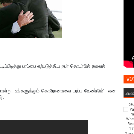
பிடித்து பரப்பை ஏற்படுத்திய நபர் தொடர்பில் தகவல்
WEA
ன்று, உங்களுக்கும் கொரோனாவை பரப்ப வேண்டும்' என
பரிஸி
்.
09
17
மேகமூ