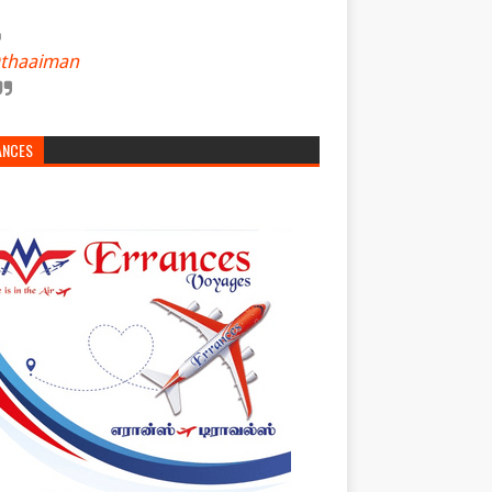
thaaiman
ANCES