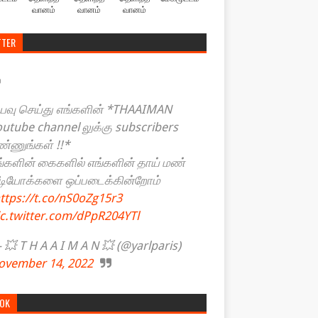
வானம்
வானம்
வானம்
TTER
யவு செய்து எங்களின் *THAAIMAN
outube channel லுக்கு subscribers
ண்ணுங்கள் !!*
ங்களின் கைகளில் எங்களின் தாய் மண்
ீடியோக்களை ஒப்படைக்கின்றோம்
ttps://t.co/nS0oZg15r3
ic.twitter.com/dPpR204YTl
💥 T H A A I M A N 💥 (@yarlparis)
ovember 14, 2022
TOK