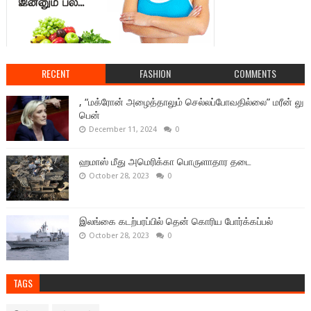
RECENT
FASHION
COMMENTS
, “மக்ரோன் அழைத்தாலும் செல்லப்போவதில்லை” மரீன் லு
பென்
December 11, 2024
0
ஹமாஸ் மீது அமெரிக்கா பொருளாதார தடை
October 28, 2023
0
இலங்கை கடற்பரப்பில் தென் கொரிய போர்க்கப்பல்
October 28, 2023
0
TAGS