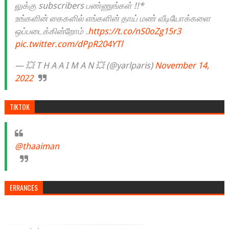
லுக்கு subscribers பண்ணுங்கள் !!*
உங்களின் கைகளில் எங்களின் தாய் மண் வீடியோக்களை
ஒப்படைக்கின்றோம் .
https://t.co/nS0oZg15r3
pic.twitter.com/dPpR204YTl
— 💥 T H A A I M A N 💥 (@yarlparis)
November 14,
2022
TIKTOK
@thaaiman
ERRANCES