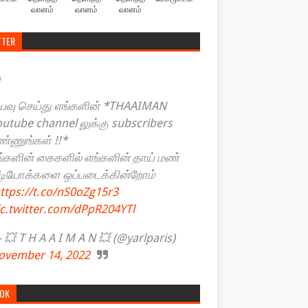
வானம்
வானம்
வானம்
TTER
யவு செய்து எங்களின் *THAAIMAN
outube channel லுக்கு subscribers
ண்ணுங்கள் !!*
ங்களின் கைகளில் எங்களின் தாய் மண்
ீடியோக்களை ஒப்படைக்கின்றோம்
ttps://t.co/nS0oZg15r3
ic.twitter.com/dPpR204YTl
💥 T H A A I M A N 💥 (@yarlparis)
ovember 14, 2022
TOK