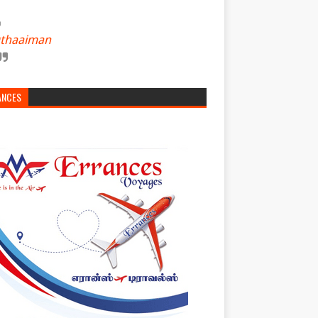
thaaiman
ANCES