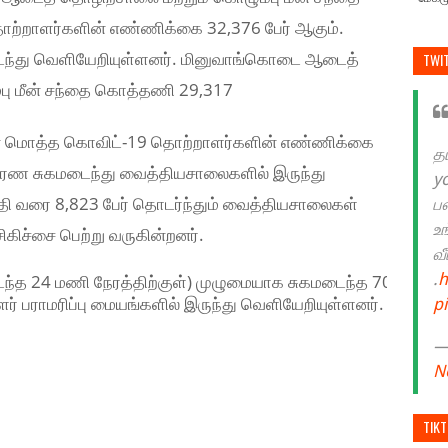
ற்றாளர்களின் எண்ணிக்கை 32,376 பேர் ஆகும்.
டைந்து வெளியேறியுள்ளனர். மினுவாங்கொடை ஆடைத்
TWI
ு மீன் சந்தை கொத்தணி 29,317
ான மொத்த கொவிட்-19 தொற்றாளர்களின் எண்ணிக்கை
த
 பூரண சுகமடைந்து வைத்தியசாலைகளில் இருந்து
y
கதி வரை 8,823 பேர் தொடர்ந்தும் வைத்தியசாலைகள்
ப
உ
சிகிச்சை பெற்று வருகின்றனர்.
வ
.
h
ந்த 24 மணி நேரத்திற்குள்) முழுமையாக சுகமடைந்த 708
் பராமரிப்பு மையங்களில் இருந்து வெளியேறியுள்ளனர்.
p
— 
N
TIK