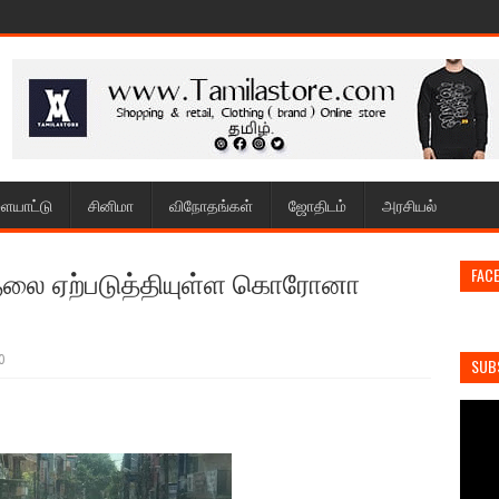
ையாட்டு
சினிமா
விநோதங்கள்
ஜோதிடம்
அரசியல்
த்தலை ஏற்படுத்தியுள்ள கொரோனா
FAC
0
SUB