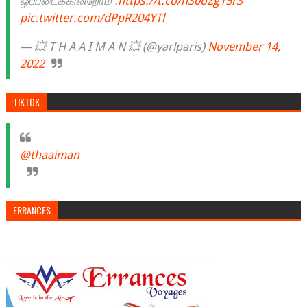
ஒப்படைக்கின்றோம் .
https://t.co/nS0oZg15r3
pic.twitter.com/dPpR204YTl
— 💥 T H A A I M A N 💥 (@yarlparis)
November 14,
2022
TIKTOK
@thaaiman
ERRANCES