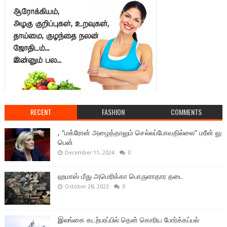
RECENT
FASHION
COMMENTS
, “மக்ரோன் அழைத்தாலும் செல்லப்போவதில்லை” மரீன் லு
பென்
December 11, 2024
0
ஹமாஸ் மீது அமெரிக்கா பொருளாதார தடை
October 28, 2023
0
இலங்கை கடற்பரப்பில் தென் கொரிய போர்க்கப்பல்