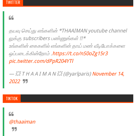
TWITTER
தயவு செய்து எங்களின் *THAAIMAN youtube channel
லுக்கு subscribers பண்ணுங்கள் !!*
உங்களின் கைகளில் எங்களின் தாய் மண் வீடியோக்களை
ஒப்படைக்கின்றோம் .
https://t.co/nS0oZg15r3
pic.twitter.com/dPpR204YTl
— 💥 T H A A I M A N 💥 (@yarlparis)
November 14,
2022
TIKTOK
@thaaiman