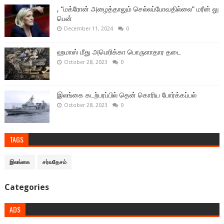
, “மக்ரோன் அழைத்தாலும் செல்லப்போவதில்லை” மரீன் லு
பென்
December 11, 2024
0
ஹமாஸ் மீது அமெரிக்கா பொருளாதார தடை
October 28, 2023
0
இலங்கை கடற்பரப்பில் தென் கொரிய போர்க்கப்பல்
October 28, 2023
0
TAGS
இலங்கை
சர்வதேசம்
Categories
ADS