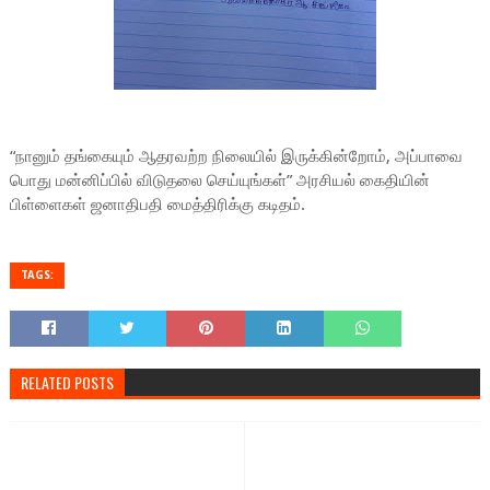
“நானும் தங்கையும் ஆதரவற்ற நிலையில் இருக்கின்றோம், அப்பாவை
பொது மன்னிப்பில் விடுதலை செய்யுங்கள்” அரசியல் கைதியின்
பிள்ளைகள் ஜனாதிபதி மைத்திரிக்கு கடிதம்.
TAGS:
RELATED POSTS