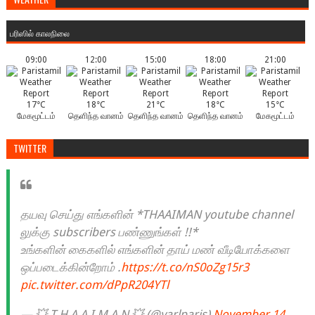
பரிஸில் காலநிலை
09:00
12:00
15:00
18:00
21:00
17°C
18°C
21°C
18°C
15°C
மேகமூட்டம்
தெளிந்த வானம்
தெளிந்த வானம்
தெளிந்த வானம்
மேகமூட்டம்
TWITTER
தயவு செய்து எங்களின் *THAAIMAN youtube channel
லுக்கு subscribers பண்ணுங்கள் !!*
உங்களின் கைகளில் எங்களின் தாய் மண் வீடியோக்களை
ஒப்படைக்கின்றோம் .
https://t.co/nS0oZg15r3
pic.twitter.com/dPpR204YTl
— 💥 T H A A I M A N 💥 (@yarlparis)
November 14,