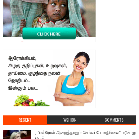
RECENT
FASHION
COMMENTS
, “மக்ரோன் அழைத்தாலும் செல்லப்போவதில்லை” மரீன் லு
பென்