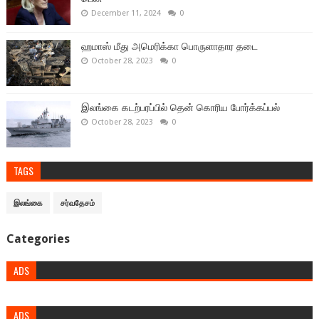
December 11, 2024
0
ஹமாஸ் மீது அமெரிக்கா பொருளாதார தடை
October 28, 2023
0
இலங்கை கடற்பரப்பில் தென் கொரிய போர்க்கப்பல்
October 28, 2023
0
TAGS
இலங்கை
சர்வதேசம்
Categories
ADS
ADS