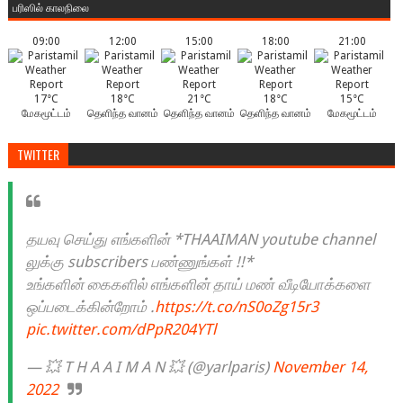
பரிஸில் காலநிலை
09:00
12:00
15:00
18:00
21:00
17°C
18°C
21°C
18°C
15°C
மேகமூட்டம்
தெளிந்த வானம்
தெளிந்த வானம்
தெளிந்த வானம்
மேகமூட்டம்
TWITTER
தயவு செய்து எங்களின் *THAAIMAN youtube channel
லுக்கு subscribers பண்ணுங்கள் !!*
உங்களின் கைகளில் எங்களின் தாய் மண் வீடியோக்களை
ஒப்படைக்கின்றோம் .
https://t.co/nS0oZg15r3
pic.twitter.com/dPpR204YTl
— 💥 T H A A I M A N 💥 (@yarlparis)
November 14,
2022