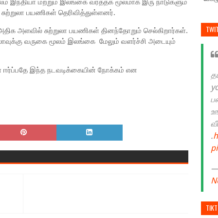
் இந்தியா மற்றும் இலங்கை வர்த்தக மூலமாக இரு நாடுகளும்
சுற்றுலா பயணிகள் தெரிவித்துள்ளனர்.
TWI
திக அளவில் சுற்றுலா பயணிகள் தினந்தோறும் செல்கிறார்கள்.
லாவுக்கு வருகை மூலம் இலங்கை மேலும் வளர்ச்சி அடையும்
ஈர்ப்பதே இந்த நடவடிக்கையின் நோக்கம் என
த
y
ப
உ
வ
.
h
p
— 
N
TIK