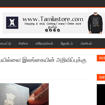
ையாட்டு
சினிமா
விநோதங்கள்
ஜோதிடம்
அரசியல்
யில்லை: இலங்கையின் அறிவிப்புக்கு
FAC
SUB