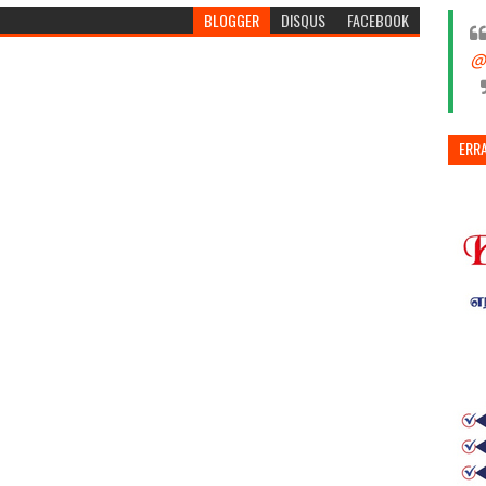
BLOGGER
DISQUS
FACEBOOK
@
ERR