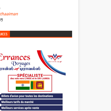
thaaiman
ANCES