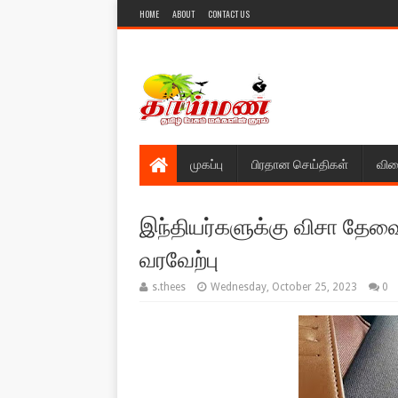
HOME
ABOUT
CONTACT US
முகப்பு
பிரதான செய்திகள்
விள
இந்தியர்களுக்கு விசா தேவை
வரவேற்பு
s.thees
Wednesday, October 25, 2023
0