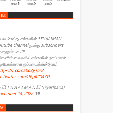
வானம்
வானம்
வானம்
TTER
யவு செய்து எங்களின் *THAAIMAN
outube channel லுக்கு subscribers
ண்ணுங்கள் !!*
ங்களின் கைகளில் எங்களின் தாய் மண்
ீடியோக்களை ஒப்படைக்கின்றோம்
ttps://t.co/nS0oZg15r3
ic.twitter.com/dPpR204YTl
💥 T H A A I M A N 💥 (@yarlparis)
ovember 14, 2022
TOK