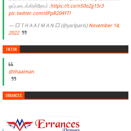
ஒப்படைக்கின்றோம் .
https://t.co/nS0oZg15r3
pic.twitter.com/dPpR204YTl
— 💥 T H A A I M A N 💥 (@yarlparis)
November 14,
2022
TIKTOK
@thaaiman
ERRANCES