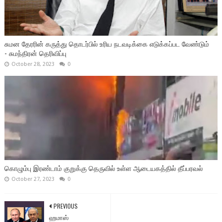
சுமன தேரரின் கருத்து தொடர்பில் உரிய நடவடிக்கை எடுக்கப்பட வேண்டும்
- சுமந்திரன் தெரிவிப்பு
October 28, 2023
0
கொழும்பு இரண்டாம் குறுக்கு தெருவில் உள்ள ஆடையகத்தில் தீப்பரவல்
October 27, 2023
0
PREVIOUS
ஹமாஸ்