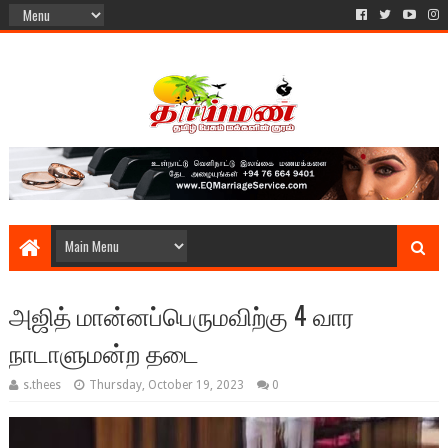
அஜித் மான்னப்பெருமவிற்கு 4 வார
நாடாளுமன்ற தடை
s.thees
Thursday, October 19, 2023
0