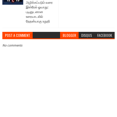
அழிக்கப்படும் வரை
இஸ்ரேல் ஓயாது:
புடினுடனான
உரையாடலில்
நேதன்யாகு உறுதி
POST A COMMENT
BLOGGER
DISQUS
FACEBOOK
No comments