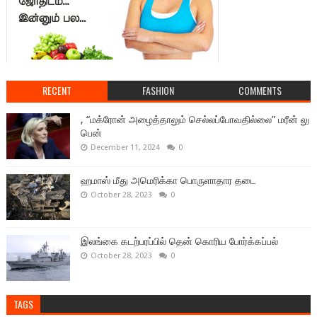
RECENT
FASHION
COMMENTS
, “மக்ரோன் அழைத்தாலும் செல்லப்போவதில்லை” மரீன் லு
பென்
December 11, 2024
0
ஹமாஸ் மீது அமெரிக்கா பொருளாதார தடை
October 28, 2023
0
இலங்கை கடற்பரப்பில் தென் கொரிய போர்க்கப்பல்
October 28, 2023
0
TAGS