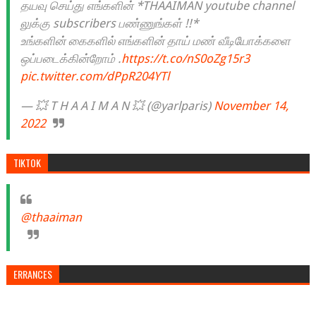
தயவு செய்து எங்களின் *THAAIMAN youtube channel
லுக்கு subscribers பண்ணுங்கள் !!*
உங்களின் கைகளில் எங்களின் தாய் மண் வீடியோக்களை
ஒப்படைக்கின்றோம் .
https://t.co/nS0oZg15r3
pic.twitter.com/dPpR204YTl
— 💥 T H A A I M A N 💥 (@yarlparis)
November 14,
2022
TIKTOK
@thaaiman
ERRANCES