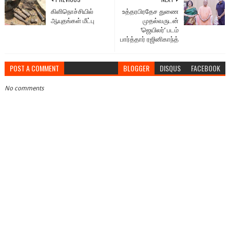
கிளிநொச்சியில்
உத்தரபிரதேச துணை
ஆயுதங்கள் மீட்பு
முதல்வருடன்
‘ஜெயிலர்’ படம்
பார்த்தார் ரஜினிகாந்த்
POST A COMMENT
BLOGGER
DISQUS
FACEBOOK
No comments