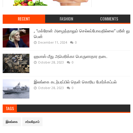
RECENT
FASHION
COMMENTS
, “மக்ரோன் அழைத்தாலும் செல்லப்போவதில்லை” மரீன் லு
பென்
December 11, 2024
0
ஹமாஸ் மீது அமெரிக்கா பொருளாதார தடை
October 28, 2023
0
இலங்கை கடற்பரப்பில் தென் கொரிய போர்க்கப்பல்
October 28, 2023
0
TAGS
இலங்கை
சர்வதேசம்