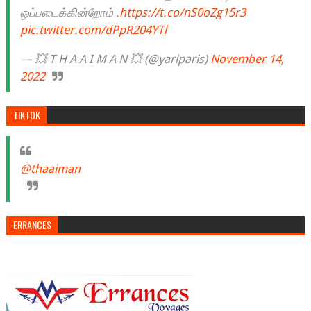
ஒப்படைக்கின்றோம் .
https://t.co/nS0oZg15r3
pic.twitter.com/dPpR204YTl
— 💥 T H A A I M A N 💥 (@yarlparis)
November 14,
2022
TIKTOK
@thaaiman
ERRANCES