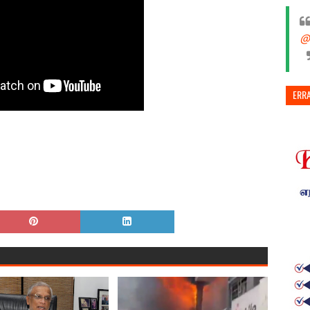
@
ERR