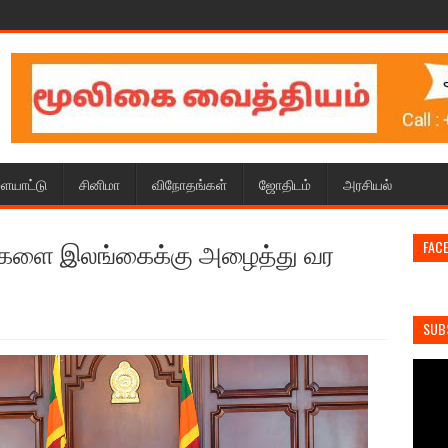
ையாட்டு
சினிமா
விநோதங்கள்
ஜோதிடம்
அரசியல்
யணிகளை இலங்கைக்கு அழைத்து வர
FAC
SUB