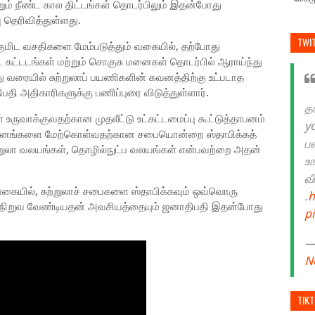
ும் நீண்ட கால திட்டங்கள் தொடர்பிலும் இதன்போது
 தெரிவித்துள்ளது.
TWI
்குமிட வசதிகளை மேம்படுத்தும் வகையில், தற்போது
 கட்டடங்கள் மற்றும் சொகுசு மனைகள் தொடர்பில் ஆராய்ந்து
 வரையில் சுற்றுலாப் பயணிகளின் கவனத்திற்கு உட்படாத
ி அதிகாரிகளுக்கு பணிப்புரை விடுத்துள்ளார்.
த
ள் உருவாக்குவதற்கான முதலீட்டு உட்கட்டமைப்பு கூட்டுத்தாபனம்
y
ீர்மானங்களை மேற்கொள்வதற்கான சபையொன்றை ஸ்தாபிக்கத்
ப
சுற்றுலா வலயங்கள், தொழில்நுட்ப வலயங்கள் என்பவற்றை அதன்
உ
வ
ையில், சுற்றுலாச் சபைகளை ஸ்தாபிக்கவும் ஒவ்வொரு
.
h
ை நிறுவ வேண்டியதன் அவசியத்தையும் ஜனாதிபதி இதன்போது
p
— 
N
TIK