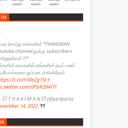
வானம்
வானம்
வானம்
TTER
யவு செய்து எங்களின் *THAAIMAN
outube channel லுக்கு subscribers
ண்ணுங்கள் !!*
ங்களின் கைகளில் எங்களின் தாய் மண்
ீடியோக்களை ஒப்படைக்கின்றோம்
ttps://t.co/nS0oZg15r3
ic.twitter.com/dPpR204YTl
💥 T H A A I M A N 💥 (@yarlparis)
ovember 14, 2022
TOK