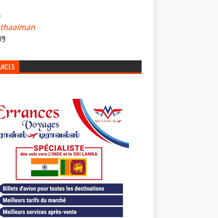
thaaiman
ANCES