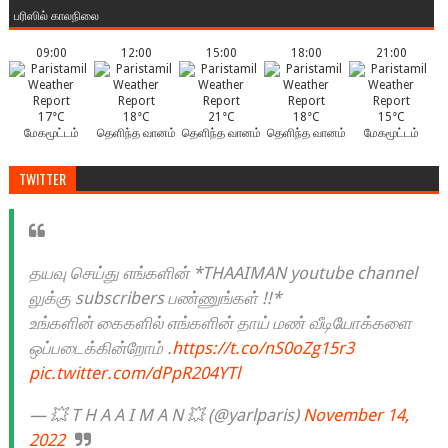
பரிஸில் காலநிலை
09:00
12:00
15:00
18:00
21:00
17°C
18°C
21°C
18°C
15°C
மேகமூட்டம்
தெளிந்த வானம்
தெளிந்த வானம்
தெளிந்த வானம்
மேகமூட்டம்
TWITTER
தயவு செய்து எங்களின் *THAAIMAN youtube channel
லுக்கு subscribers பண்ணுங்கள் !!*
உங்களின் கைகளில் எங்களின் தாய் மண் வீடியோக்களை
ஒப்படைக்கின்றோம் .
https://t.co/nS0oZg15r3
pic.twitter.com/dPpR204YTl
— 💥 T H A A I M A N 💥 (@yarlparis)
November 14,
2022