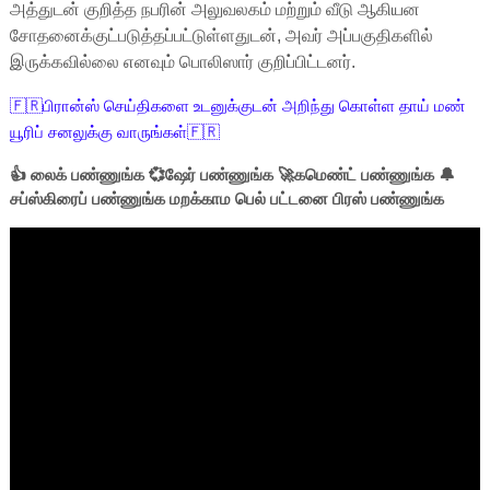
அத்துடன் குறித்த நபரின் அலுவலகம் மற்றும் வீடு ஆகியன
சோதனைக்குட்படுத்தப்பட்டுள்ளதுடன், அவர் அப்பகுதிகளில்
இருக்கவில்லை எனவும் பொலிஸார் குறிப்பிட்டனர்.
🇫🇷பிரான்ஸ் செய்திகளை உடனுக்குடன் அறிந்து கொள்ள தாய் மண்
யூரிப் சனலுக்கு வாருங்கள்🇫🇷
👍 லைக் பண்ணுங்க 💞ஷேர் பண்ணுங்க 🚀கமெண்ட் பண்ணுங்க 🔔
சப்ஸ்கிரைப் பண்ணுங்க மறக்காம பெல் பட்டனை பிரஸ் பண்ணுங்க