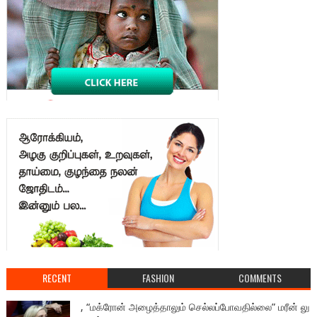
RECENT
FASHION
COMMENTS
, “மக்ரோன் அழைத்தாலும் செல்லப்போவதில்லை” மரீன் லு