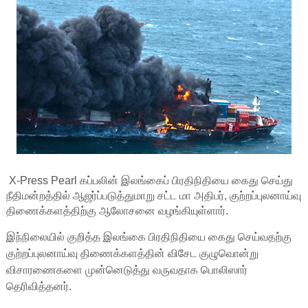
X-Press Pearl கப்பலின் இலங்கைப் பிரதிநிதியை கைது செய்து
நீதிமன்றத்தில் ஆஜர்ப்படுத்துமாறு சட்ட மா அதிபர், குற்றப்புலனாய்வு
திணைக்களத்திற்கு ஆலோசனை வழங்கியுள்ளார்.
இந்நிலையில் குறித்த இலங்கை பிரதிநிதியை கைது செய்வதற்கு
குற்றப்புலனாய்வு திணைக்களத்தின் விசேட குழுவொன்று
விசாரணைகளை முன்னெடுத்து வருவதாக பொலிஸார்
தெரிவித்தனர்.