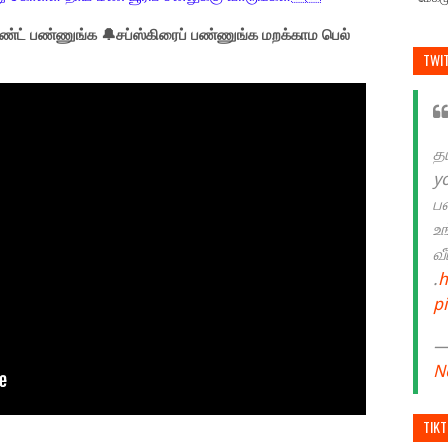
்ட் பண்ணுங்க 🔔சப்ஸ்கிரைப் பண்ணுங்க மறக்காம பெல்
TWI
த
y
ப
உ
வ
.
h
p
— 
N
TIK