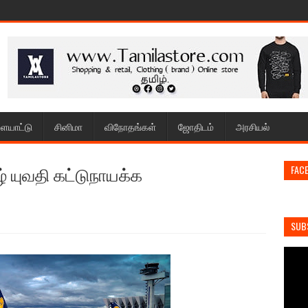
ையாட்டு
சினிமா
விநோதங்கள்
ஜோதிடம்
அரசியல்
ழ் யுவதி கட்டுநாயக்க
FAC
SUB