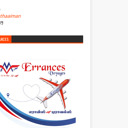
thaaiman
ANCES