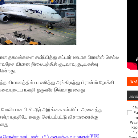
யான தகவல்களை சமர்ப்பித்து கட்டார் ஊடாக பிரான்ஸ் செல்ல
சர்வதேச விமான நிலையத்தில் குடிவரவு,குடியகல்வு
ின்றது.
WEA
ுந்த விமானத்தில் பயணித்து அங்கிருந்து பிரான்ஸ் நோக்கி
அகவையுடைய யுவதி ஒருவரே இவ்வாறு கைது
பரிஸி
09
ு போலியான பி.சி.ஆர்.அறிக்கை உள்ளிட்ட அனைத்து
ன்ற யுவதியே கைது செய்யப்பட்டு விசாரணைக்கு
ள்ளது
17
ு கொள்ள தாய் மண் யூரிப் சனலுக்கு வாருங்கள்🇫🇷
மேகமூ