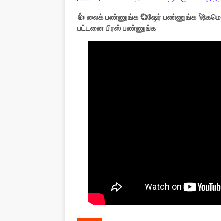
👍 லைக் பண்ணுங்க 💞ஷேர் பண்ணுங்க 🚀கமெண
பட்டனை பிரஸ் பண்ணுங்க