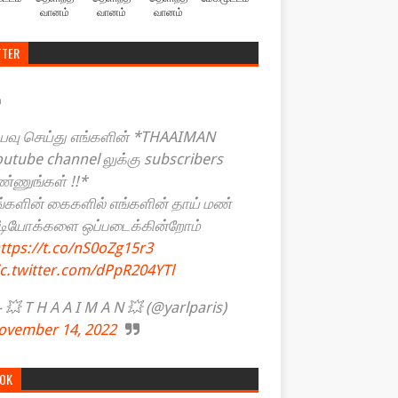
வானம்
வானம்
வானம்
TTER
யவு செய்து எங்களின் *THAAIMAN
outube channel லுக்கு subscribers
ண்ணுங்கள் !!*
ங்களின் கைகளில் எங்களின் தாய் மண்
ீடியோக்களை ஒப்படைக்கின்றோம்
ttps://t.co/nS0oZg15r3
ic.twitter.com/dPpR204YTl
💥 T H A A I M A N 💥 (@yarlparis)
ovember 14, 2022
TOK