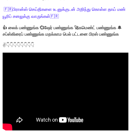
🇫🇷பிரான்ஸ் செய்திகளை உடனுக்குடன் அறிந்து கொள்ள தாய் மண்
யூரிப் சனலுக்கு வாருங்கள்🇫🇷
👍 லைக் பண்ணுங்க 💞ஷேர் பண்ணுங்க 🚀கமெண்ட் பண்ணுங்க 🔔
சப்ஸ்கிரைப் பண்ணுங்க மறக்காம பெல் பட்டனை பிரஸ் பண்ணுங்க
✌👇👇👇👇👇👇👇👇