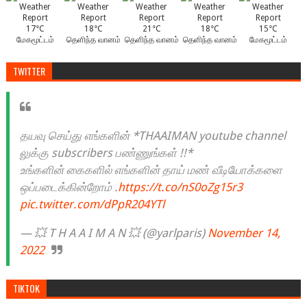
17°C
18°C
21°C
18°C
15°C
மேகமூட்டம்
தெளிந்த வானம்
தெளிந்த வானம்
தெளிந்த வானம்
மேகமூட்டம்
TWITTER
தயவு செய்து எங்களின் *THAAIMAN youtube channel
லுக்கு subscribers பண்ணுங்கள் !!*
உங்களின் கைகளில் எங்களின் தாய் மண் வீடியோக்களை
ஒப்படைக்கின்றோம் .
https://t.co/nS0oZg15r3
pic.twitter.com/dPpR204YTl
— 💥 T H A A I M A N 💥 (@yarlparis)
November 14,
2022
TIKTOK