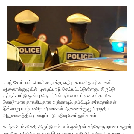
யாழ்.கோப்பாய் பொலிஸாருக்கு எதிராக மனித உரிமைகள்
ஆணைக்குழுவில் முறைப்பாடு செய்யப்பட்டுள்ளது. திருட்டு
குற்றச்சாட்டு ஒன்று தொடர்பில் தம்மை கட்டி வைத்து மிக
கொடூரமாக தாக்கியதாக அக்காவும், தம்பியும் சகோதரர்கள்
இவ்வாறு யாழ்.மனித உரிமைகள் ஆணைக்குழு பிராந்திய
அலுவலகத்தில் முறைப்பாடு பதிவு செய்துள்ளனர்.
கடந்த 21ம் திகதி திருட்டு சம்பவம் ஒன்றின் சந்தேகநபரான புத்துார்
பகுதியை சேர்ந்த ஒருவர் இருபாலை பகுதியில் உள்ள அவருடைய