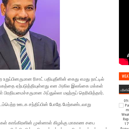
WEA
உறுப்பினருமான ரிசாட் பதியுதீனின் கைது எமது நாட்டில்
ளங்கத்தை ஏற்படுத்தியுள்ளது என அகில இலங்கை மக்கள்
பரிஸி
 பிரதியமைச்சருமான அப்துல்லா மஹ்ரூப் தெரிவித்தார்.
09
ம்பெற்ற ஊடக சந்திப்பின் போதே மேற்கண்டவாறு
்கள் காங்கிரஸின் முன்னாள் கிழக்கு மாகாண சபை
17
மேகமூ