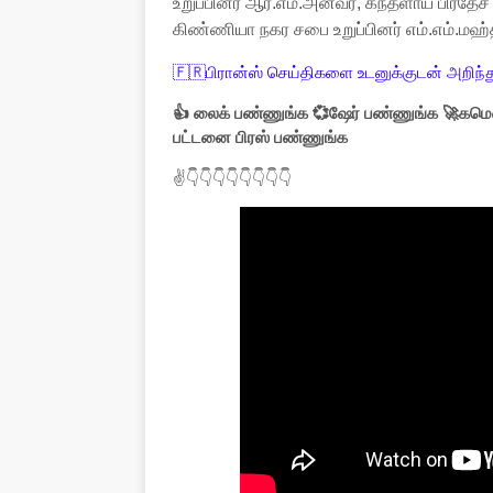
உறுப்பினர் ஆர்.எம்.அன்வர், கந்தளாய் பிரதேச
கிண்ணியா நகர சபை உறுப்பினர் எம்.எம்.ம
🇫🇷பிரான்ஸ் செய்திகளை உடனுக்குடன் அறிந்த
👍 லைக் பண்ணுங்க 💞ஷேர் பண்ணுங்க 🚀கமெண
பட்டனை பிரஸ் பண்ணுங்க
✌👇👇👇👇👇👇👇👇