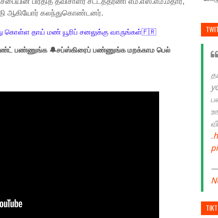
 சபையின் பிரதித் தவிசாளர் சட்டத்தரணி எம்.எஸ்.எம்.மதார்,
ஹ்தி ஆகியோர் கலந்துகொண்டனர்.
TWI
ு கொள்ள தாய் மண் யூரிப் சனலுக்கு வாருங்கள்🇫🇷
்ட் பண்ணுங்க 🔔சப்ஸ்கிரைப் பண்ணுங்க மறக்காம பெல்
த
y
ப
உ
வ
.
h
p
— 
N
TIK