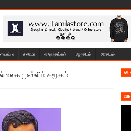
ையாட்டு
சினிமா
விநோதங்கள்
ஜோதிடம்
அரசியல்
ல் உலக முஸ்லிம் சமூகம்
FAC
SUB