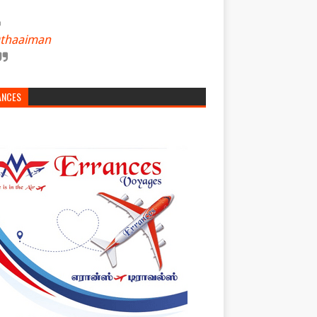
thaaiman
ANCES