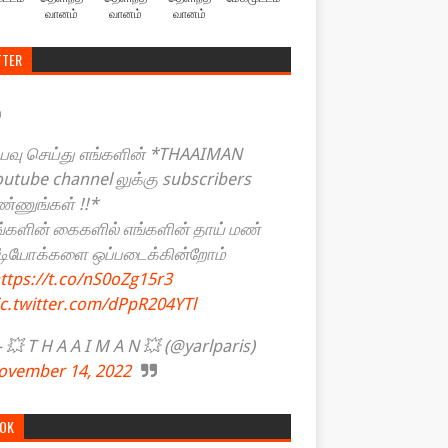
வானம்
வானம்
வானம்
TTER
யவு செய்து எங்களின் *THAAIMAN
outube channel லுக்கு subscribers
ண்ணுங்கள் !!*
ங்களின் கைகளில் எங்களின் தாய் மண்
ீடியோக்களை ஒப்படைக்கின்றோம்
ttps://t.co/nS0oZg15r3
ic.twitter.com/dPpR204YTl
💥 T H A A I M A N 💥 (@yarlparis)
ovember 14, 2022
TOK