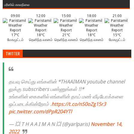
பரிஸில் காலநிலை
09:00
12:00
15:00
18:00
21:00
17°C
18°C
21°C
18°C
15°C
மேகமூட்டம்
தெளிந்த வானம்
தெளிந்த வானம்
தெளிந்த வானம்
மேகமூட்டம்
TWITTER
தயவு செய்து எங்களின் *THAAIMAN youtube channel
லுக்கு subscribers பண்ணுங்கள் !!*
உங்களின் கைகளில் எங்களின் தாய் மண் வீடியோக்களை
ஒப்படைக்கின்றோம் .
https://t.co/nS0oZg15r3
pic.twitter.com/dPpR204YTl
— 💥 T H A A I M A N 💥 (@yarlparis)
November 14,
2022