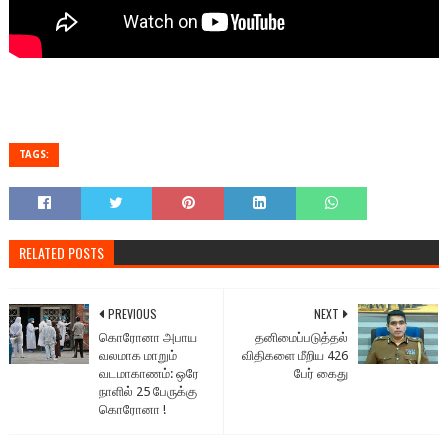
TAGS:
RELATED POSTS
PREVIOUS
NEXT
கொரோனா அபாய
தனிமைப்படுத்தல்
வலமாக மாறும்
விதிகளை மீறிய 426
வடமாகாணம்: ஒரே
பேர் கைது
நாளில் 25 பேருக்கு
கொரோனா !