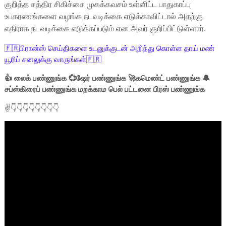
குறித்த சத்திர சிகிச்சை முகக்கவசம் உள்ளிட்ட பாதுகாப்பு
உபகரணங்களை வழங்க நடவடிக்கை எடுக்காவிட்டால் அதற்கு
எதிராக நடவடிக்கை எடுக்கப்படும் என அவர் குறிப்பிட்டுள்ளார்.
🇫🇷பிரான்ஸ் செய்திகளை உடனுக்குடன் அறிந்து கொள்ள தாய் மண்
யூரிப் சனலுக்கு வாருங்கள்🇫🇷
👍 லைக் பண்ணுங்க 💞ஷேர் பண்ணுங்க 🚀கமெண்ட் பண்ணுங்க 🔔
சப்ஸ்கிரைப் பண்ணுங்க மறக்காம பெல் பட்டனை பிரஸ் பண்ணுங்க
✌👇👇👇👇👇👇👇👇