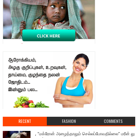
RECENT
FASHION
COMMENTS
, “மக்ரோன் அழைத்தாலும் செல்லப்போவதில்லை” மரீன் லு