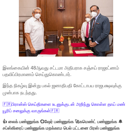
இலங்கையின் 48ஆவது சட்டமா அதிபராக சஞ்சய் ராஜரட்ணம்
பதவிப்பிரமாணம் செய்துகொண்டார்.
இந்த நிகழ்வு இன்று பகல் ஜனாதிபதி கோட்டாபய ராஜபக்ஷவுக்கு
முன்பாக நடந்தது.
🇫🇷பிரான்ஸ் செய்திகளை உடனுக்குடன் அறிந்து கொள்ள தாய் மண்
யூரிப் சனலுக்கு வாருங்கள்🇫🇷
👍 லைக் பண்ணுங்க 💞ஷேர் பண்ணுங்க 🚀கமெண்ட் பண்ணுங்க 🔔
சப்ஸ்கிரைப் பண்ணுங்க மறக்காம பெல் பட்டனை பிரஸ் பண்ணுங்க