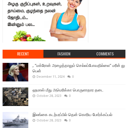
RECENT
FASHION
COMMENTS
, “மக்ரோன் அழைத்தாலும் செல்லப்போவதில்லை” மரீன் லு
பென்
December 11, 2024
0
ஹமாஸ் மீது அமெரிக்கா பொருளாதார தடை
October 28, 2023
0
இலங்கை கடற்பரப்பில் தென் கொரிய போர்க்கப்பல்
October 28, 2023
0