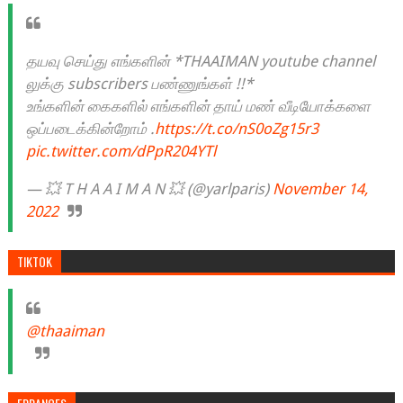
தயவு செய்து எங்களின் *THAAIMAN youtube channel
லுக்கு subscribers பண்ணுங்கள் !!*
உங்களின் கைகளில் எங்களின் தாய் மண் வீடியோக்களை
ஒப்படைக்கின்றோம் .
https://t.co/nS0oZg15r3
pic.twitter.com/dPpR204YTl
— 💥 T H A A I M A N 💥 (@yarlparis)
November 14,
2022
TIKTOK
@thaaiman