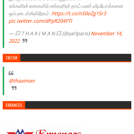
உங்களின் கைகளில் எங்களின் தாய் மண் வீடியோக்களை
ஒப்படைக்கின்றோம் .
https://t.co/nS0oZg15r3
pic.twitter.com/dPpR204YTl
— 💥 T H A A I M A N 💥 (@yarlparis)
November 14,
2022
TIKTOK
@thaaiman
ERRANCES