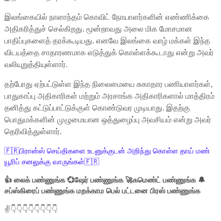
இலங்கையில் நாளாந்தம் கொவிட் நோயாளர்களின் எண்ணிக்கை
அதிகரித்துச் செல்கிறது. மூன்றாவது அலை மிக மோசமான
பாதிப்புகளைத் தரக்கூடியது. எனவே இலங்கை வாழ் மக்கள் இந்த
விடயத்தை சாதாரணமாக எடுத்துக் கொள்ளக்கூடாது என்று அவர்
வலியுறுத்தியுள்ளார்.
தற்போது ஏற்பட்டுள்ள இந்த நிலைமையை சுகாதார பணியாளர்கள்,
பாதுகாப்பு அதிகாரிகள் மற்றும் அரசாங்க அதிகாரிகளால் மாத்திரம்
தனித்து கட்டுப்பாட்டுக்குள் கொண்டுவர முடியாது. இதற்கு
பொதுமக்களின் முழுமையான ஒத்துழைப்பு அவசியம் என்று அவர்
தெரிவித்துள்ளார்.
🇫🇷பிரான்ஸ் செய்திகளை உடனுக்குடன் அறிந்து கொள்ள தாய் மண்
யூரிப் சனலுக்கு வாருங்கள்🇫🇷
👍 லைக் பண்ணுங்க 💞ஷேர் பண்ணுங்க 🚀கமெண்ட் பண்ணுங்க 🔔
சப்ஸ்கிரைப் பண்ணுங்க மறக்காம பெல் பட்டனை பிரஸ் பண்ணுங்க
✌👇👇👇👇👇👇👇👇