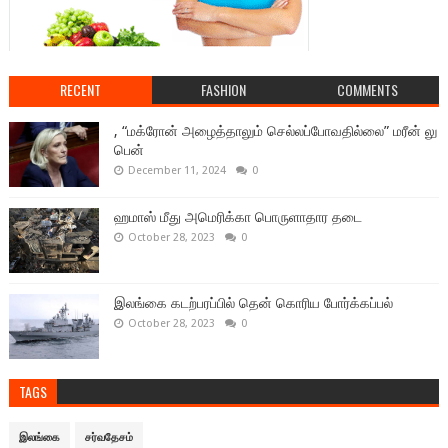
RECENT
FASHION
COMMENTS
, “மக்ரோன் அழைத்தாலும் செல்லப்போவதில்லை” மரீன் லு
பென்
December 11, 2024
0
ஹமாஸ் மீது அமெரிக்கா பொருளாதார தடை
October 28, 2023
0
இலங்கை கடற்பரப்பில் தென் கொரிய போர்க்கப்பல்
October 28, 2023
0
TAGS
இலங்கை
சர்வதேசம்