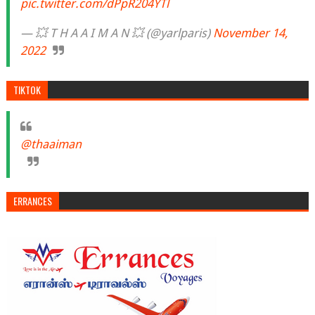
pic.twitter.com/dPpR204YTl
— 💥 T H A A I M A N 💥 (@yarlparis)
November 14,
2022
TIKTOK
@thaaiman
ERRANCES