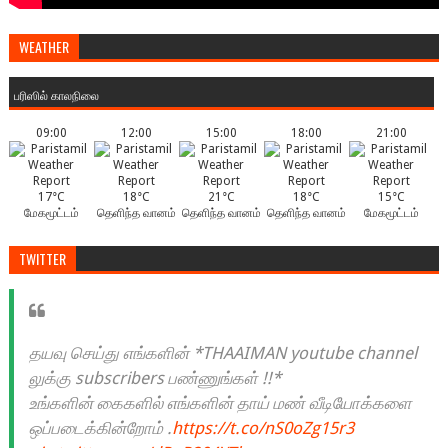
WEATHER
பரிஸில் காலநிலை
09:00
12:00
15:00
18:00
21:00
17°C
18°C
21°C
18°C
15°C
மேகமூட்டம்
தெளிந்த வானம்
தெளிந்த வானம்
தெளிந்த வானம்
மேகமூட்டம்
TWITTER
தயவு செய்து எங்களின் *THAAIMAN youtube channel
லுக்கு subscribers பண்ணுங்கள் !!*
உங்களின் கைகளில் எங்களின் தாய் மண் வீடியோக்களை
ஒப்படைக்கின்றோம் .
https://t.co/nS0oZg15r3