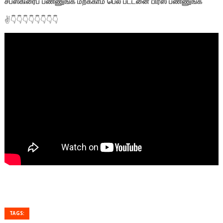
சப்ஸ்கிரைப் பண்ணுங்க மறக்காம பெல் பட்டனை பிரஸ் பண்ணுங்க
✌👇👇👇👇👇👇👇👇
TAGS: