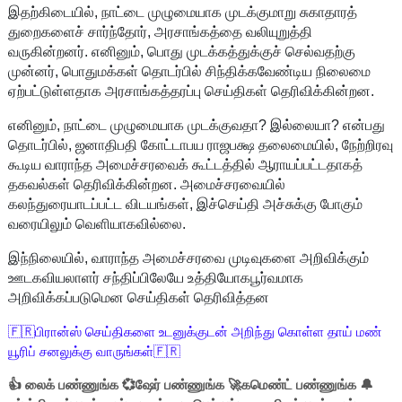
இதற்கிடையில், நாட்டை முழுமையாக முடக்குமாறு சுகாதாரத்
துறைகளைச் சார்ந்தோர், அரசாங்கத்தை வலியுறுத்தி
வருகின்றனர். எனினும், பொது முடக்கத்துக்குச் செல்வதற்கு
முன்னர், பொதுமக்கள் தொடர்பில் சிந்திக்கவேண்டிய நிலைமை
ஏற்பட்டுள்ளதாக அரசாங்கத்தரப்பு செய்திகள் தெரிவிக்கின்றன.
எனினும், நாட்டை முழுமையாக முடக்குவதா? இல்லையா? என்பது
தொடர்பில், ஜனாதிபதி கோட்டாபய ராஜபக்ஷ தலைமையில், நேற்றிரவு
கூடிய வாராந்த அமைச்சரவைக் கூட்டத்தில் ஆராயப்பட்டதாகத்
தகவல்கள் தெரிவிக்கின்றன. அமைச்சரவையில்
கலந்துரையாடப்பட்ட விடயங்கள், இச்செய்தி அச்சுக்கு போகும்
வரையிலும் வெளியாகவில்லை.
இந்நிலையில், வாராந்த அமைச்சரவை முடிவுகளை அறிவிக்கும்
ஊடகவியலாளர் சந்திப்பிலேயே உத்தியோகபூர்வமாக
அறிவிக்கப்படுமென செய்திகள் தெரிவித்தன
🇫🇷பிரான்ஸ் செய்திகளை உடனுக்குடன் அறிந்து கொள்ள தாய் மண்
யூரிப் சனலுக்கு வாருங்கள்🇫🇷
👍 லைக் பண்ணுங்க 💞ஷேர் பண்ணுங்க 🚀கமெண்ட் பண்ணுங்க 🔔