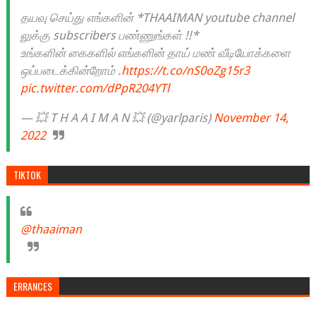
தயவு செய்து எங்களின் *THAAIMAN youtube channel
லுக்கு subscribers பண்ணுங்கள் !!*
உங்களின் கைகளில் எங்களின் தாய் மண் வீடியோக்களை
ஒப்படைக்கின்றோம் .
https://t.co/nS0oZg15r3
pic.twitter.com/dPpR204YTl
— 💥 T H A A I M A N 💥 (@yarlparis)
November 14,
2022
TIKTOK
@thaaiman
ERRANCES