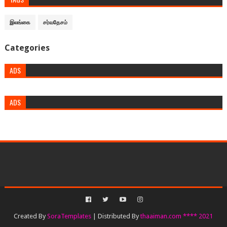
இலங்கை
சர்வதேசம்
Categories
ADS
ADS
Created By
SoraTemplates
| Distributed By
thaaiman.com **** 2021