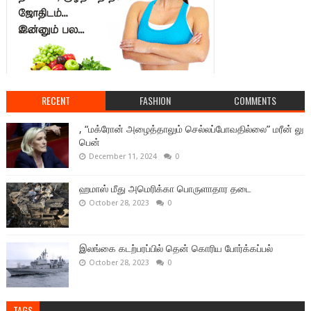
RECENT
FASHION
COMMENTS
, “மக்ரோன் அழைத்தாலும் செல்லப்போவதில்லை” மரீன் லு
பென்
December 11, 2024
0
ஹமாஸ் மீது அமெரிக்கா பொருளாதார தடை
October 28, 2023
0
இலங்கை கடற்பரப்பில் தென் கொரிய போர்க்கப்பல்
October 28, 2023
0
TAGS