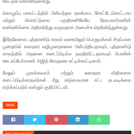
கேட்டுக் கொண்டுள்ளது.
கொழும்பு மாவட்டத்தில் பிலியந்தல தலங்கம, கோட்டே,கொட்டாவ
மற்றும் மொரட்டுவை பகுதிகளிலேயே நோயாளர்களின்
எண்ணிக்கை அதிகரித்து வருவதாக அமைச்சு தெரிவித்துள்ளது.
இதேவேளை, புத்தாண்டு காலம் வரையிலும் பொதுமக்கள் சிறப்பான
முறையில் சுகாதார வழிமுறைகளை பின்பற்றியதாவும், புத்தாண்டு
காலத்தில் அதனை கடைப்பிடிக்க தவறிவிட்டதாகவும் பொலிஸ்
ஊடகப்பேச்சாளர் அஜித் ரோஹண சுட்டிக்காட்டினார்.
மேலும் முகக்கவசம் மற்றும் சுகாதார விதிகளை
கடைப்பிடிக்காதவர்கள் மீது கடுமையான சட்ட நடவடிக்கை
எடுக்கப்படும் என்றும் குறிப்பிட்டார்.
TAGS: