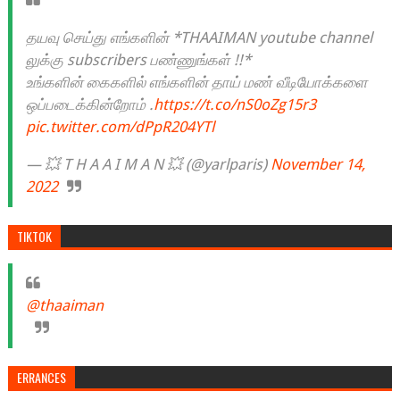
தயவு செய்து எங்களின் *THAAIMAN youtube channel
லுக்கு subscribers பண்ணுங்கள் !!*
உங்களின் கைகளில் எங்களின் தாய் மண் வீடியோக்களை
ஒப்படைக்கின்றோம் .
https://t.co/nS0oZg15r3
pic.twitter.com/dPpR204YTl
— 💥 T H A A I M A N 💥 (@yarlparis)
November 14,
2022
TIKTOK
@thaaiman
ERRANCES